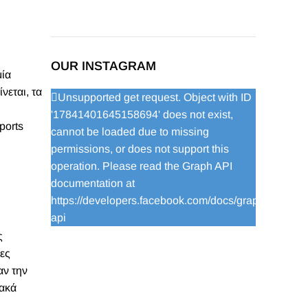
OUR INSTAGRAM
μία
νεται, τα
Unsupported get request. Object with ID
'17841401645158694' does not exist,
ports
cannot be loaded due to missing
permissions, or does not support this
operation. Please read the Graph API
documentation at
https://developers.facebook.com/docs/graph-
api
ς
ες
αν την
ιακά