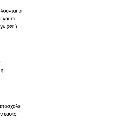
λούνται οι
 και το
νγκ (8%)
ν
 η
απασχολεί
ν εαυτό