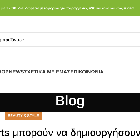
 με 17:00, Δ-Π
Δωρεάν μεταφορικά για παραγγελίες 49€ και άνω και έως 4 κιλά
HOP
NEWS
ΣΧΕΤΙΚΆ ΜΕ ΕΜΆΣ
ΕΠΙΚΟΙΝΩΝΊΑ
Blog
BEAUTY & STYLE
rts μπορούν να δημιουργήσου