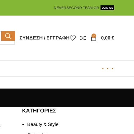
NEVERSECOND TEAM GR
JOIN US
0
ΣΎΝΔΕΣΗ / ΕΓΓΡΑΦΉ
0,00
€
KΑΤΗΓΟΡΊΕΣ
ν
Beauty & Style