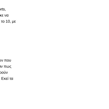
rts,
κε να
το 10, με
ων
που
σαν πως
ορούν
 Εκεί τα