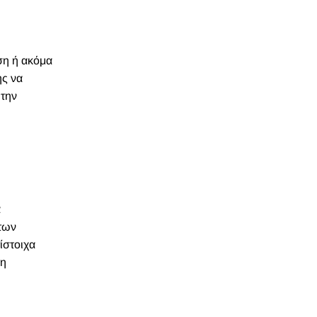
ση ή ακόμα
ης να
 την
α
των
ίστοιχα
ση