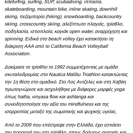
kitefurfing, surfing, SUP, scubadiving, ιππασία,
skateboarding, mountain bike, inline skating, downhill
skiing, πεζομπορία (hiking), snowboarding, backcountry
skiing, crosscountry skiing, αλεξίπτωτο πλαγιάς, τρίαθλο,
ποδηλασία, ιστιοπλοία, καγιάκ open water, αναρρίχηση και
spinning. Eιδικά στο beach volley έχει κατακτήσει τη
διάκριση ΑΑΑ από το California Beach Volleyball
Association.
Δοκίμασε το τρίαθλο το 1992 συμμετέχοντας με ομάδα
σκυταλοδρομίας στο Nautica Malibu Triathlon κατακτώντας
την 1η θέση στο ομαδικό. Στο Λος Αντζελες και στη Χαβάη
πρωτογνώρισε και ασχολήθηκε με διάφορες μορφές yoga
όπως hatha, vinyasa flow και ashtanga και
συνειδητοποίησε την αξία του mindfulness και της
ισορροπίας μεταξύ της σωματικής και ψυχικής υγείας.
Από το 2009 που επέστρεψε στην Ελλάδα, έχει εστιάσει
την προσοχή του στο τρίαθλο, στους δρόμους αντοχής και