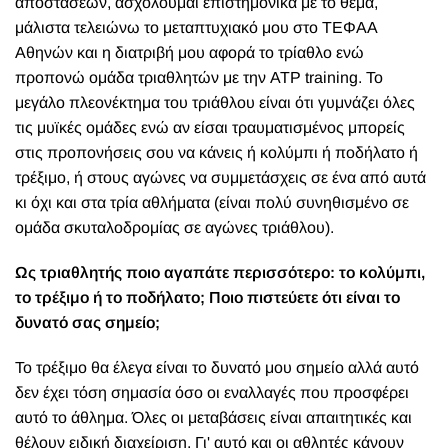
αποστάσεων, ασχολούμαι επιστημονικά με το θέμα,
μάλιστα τελειώνω το μεταπτυχιακό μου στο ΤΕΦΑΑ
Αθηνών και η διατριβή μου αφορά το τρίαθλο ενώ
προπονώ ομάδα τριαθλητών με την
ATP training
. Το
μεγάλο πλεονέκτημα του τριάθλου είναι ότι γυμνάζει όλες
τις μυϊκές ομάδες ενώ αν είσαι τραυματισμένος μπορείς
στις προπονήσεις σου να κάνεις ή κολύμπι ή ποδήλατο ή
τρέξιμο, ή στους αγώνες να συμμετάσχεις σε ένα από αυτά
κι όχι και στα τρία αθλήματα (είναι πολύ συνηθισμένο σε
ομάδα σκυταλοδρομίας σε αγώνες τριάθλου).
Ως τριαθλητής ποιο αγαπάτε περισσότερο: το κολύμπι,
το τρέξιμο ή το ποδήλατο; Ποιο πιστεύετε ότι είναι το
δυνατό σας σημείο;
Το τρέξιμο θα έλεγα είναι το δυνατό μου σημείο αλλά αυτό
δεν έχει τόση σημασία όσο οι εναλλαγές που προσφέρει
αυτό το άθλημα. Όλες οι μεταβάσεις είναι απαιτητικές και
θέλουν ειδική διαχείριση. Γι' αυτό και οι αθλητές κάνουν