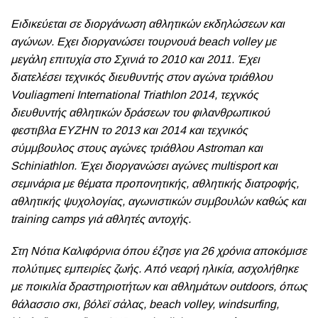
Ειδικεύεται σε διοργάνωση αθλητικών εκδηλώσεων και
αγώνων. Εχει διοργανώσει τουρνουά beach volley με
μεγἀλη επιτυχία στο Σχινιά το 2010 και 2011. Έχει
διατελέσει τεχνικός διευθυντής στον αγώνα τριάθλου
Vouliagmeni International Triathlon 2014, τεχνκός
διευθυντής αθλητικών δράσεων του φιλανθρωπικού
φεστιβλα ΕΥΖΗΝ το 2013 και 2014 και τεχνικός
σύμμβουλος στους αγώνες τριάθλου Astroman και
Schiniathlon. Έχει διοργανώσει αγώνες multisport και
σεμινάρια με θέματα προπονητικής, αθλητικής διατροφής,
αθλητικής ψυχολογίας, αγωνιστικών συμβουλών καθώς και
training camps γιά αθλητές αντοχής.
Στη Νότια Καλιφόρνια όπου έζησε για 26 χρόνια αποκόμισε
πολύτιμες εμπειρίες ζωής. Από νεαρή ηλικία, ασχολήθηκε
με ποικιλία δραστηριοτήτων και αθλημάτων outdoors, όπως
θάλασσιο σκι, βόλεϊ σἀλας, beach volley, windsurfing,