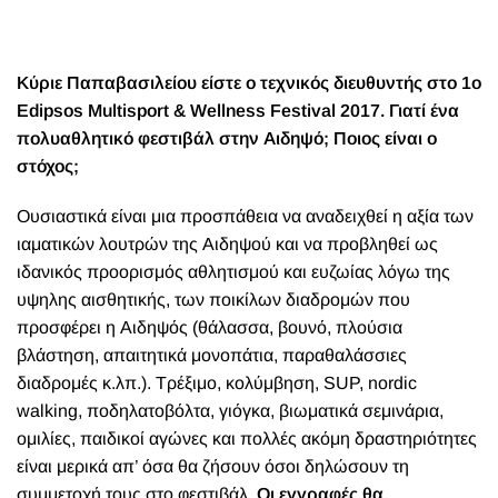
Κύριε Παπαβασιλείου είστε ο τεχνικός διευθυντής στο 1ο
Edipsos Multisport & Wellness Festival 2017. Γιατί ένα
πολυαθλητικό φεστιβάλ στην Αιδηψό; Ποιος είναι ο
στόχος;
Ουσιαστικά είναι μια προσπάθεια να αναδειχθεί η αξία των
ιαματικών λουτρών της Αιδηψού και να προβληθεί ως
ιδανικός προορισμός αθλητισμού και ευζωίας λόγω της
υψηλης αισθητικής, των ποικίλων διαδρομών που
προσφέρει η Αιδηψός (θάλασσα, βουνό, πλούσια
βλάστηση, απαιτητικά μονοπάτια, παραθαλάσσιες
διαδρομές κ.λπ.). Τρέξιμο, κολύμβηση, SUP, nordic
walking, ποδηλατοβόλτα, γιόγκα, βιωματικά σεμινάρια,
ομιλίες, παιδικοί αγώνες και πολλές ακόμη δραστηριότητες
είναι μερικά απ’ όσα θα ζήσουν όσοι δηλώσουν τη
συμμετοχή τους στο φεστιβάλ.
Οι εγγραφές θα