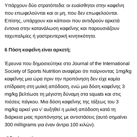
Υπάρχουν δύο στρατόπεδα: οι ευαίσθητοι στην καφεΐνη
που επωφελούνται και οι μη, που δεν επωφελούνται.
Επίσης, υπάρχουν και κάποιοι που αντιδρούν αρκετά
έντονα στην κατανάλωση καφεΐνης και παρουσιάζουν
ταχυπαλμίες ή γαστρεντερική κινητικότητα.
6 Πόση καφεΐνη είναι αρκετή;
Έρευνα που δημοσιεύτηκε στο Journal of the International
Society of Sports Nutrition αναφέρει ότι παίρνοντας 1mg/kg
καφεΐνης μια ώρα πριν την προπόνηση δεν είχε καμία
επίδραση στη μυϊκή απόδοση, ενώ μια δόση καφεΐνης 3
mg/kg βελτίωσε τη μέγιστη δύναμη στα squats και στις
πιέσεις πάγκου. Μια δόση καφεΐνης της τάξεως του 3
mg/kg αρκεί για ν’ αυξηθεί η μυϊκή απόδοση κατά τη
διάρκεια μιας προπόνησης με αντιστάσεις (αυτό σημαίνει
300 milligrams για έναν άντρα 100 κιλών).