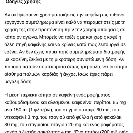
Οδηγίες χρήσης
Αν σκέφτεσαι να χρησιμοποιήσεις την καφεΐνη ως πιθανό
εργογόνο συμπλήρωμα είναι καλό να πειραματιστείς με τη
χρήση της στην προπόνηση πριν την χρησιμοποιήσεις σε
κάποιον αγώνα. Μπορείς να τρέξεις με και χωρίς καφέ ή
άλλη πηγή καφεΐνης και να κρίνεις κατά πώς λειτουργεί σε
εσένα. Αν δεν έχεις πάρει ποτέ συμπληρώματα διατροφής
με καφεΐνη, ξεκίνα με τη μικρότερη συνιστώμενη δόση. Αν
παρουσιαστούν συμπτώματα όπως τρέμουλο, νευρικότητα,
αίσθημα παλμών καρδιάς ή άγχος, ίσως έχεις πάρει
μεγάλη δόση.
Η μέση περιεκτικότητα σε καφεΐνη ενός ροφήματος
καβουρδισμένου και αλεσμένου καφέ είναι περίπου 85 mg
ανά 150 ml (1 φλιτζάνι), του στιγμιαίου καφέ 60 mg, του
ντεκαφεϊνέ 3 mg, του τσαγιού από φύλλα ή από φακελάκι
30 mg, του στιγμιαίου τσαγιού 20 mg και ενός ροφήματος
κακάο ή ζεστής σοκολάτας 4 mg. ‘Ενα ποτήρι (200 ml) ενός