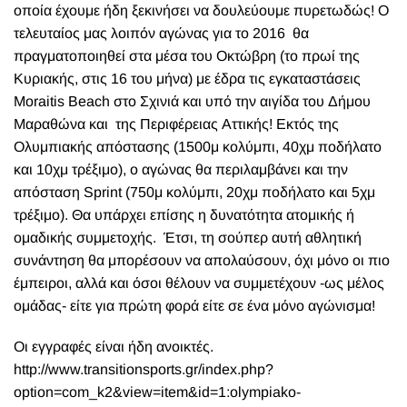
οποία έχουμε ήδη ξεκινήσει να δουλεύουμε πυρετωδώς! Ο
τελευταίος μας λοιπόν αγώνας για το 2016 θα
πραγματοποιηθεί στα μέσα του Οκτώβρη (το πρωί της
Κυριακής, στις 16 του μήνα) με έδρα τις εγκαταστάσεις
Moraitis Beach στο Σχινιά και υπό την αιγίδα του Δήμου
Μαραθώνα και της Περιφέρειας Αττικής! Εκτός της
Ολυμπιακής απόστασης (1500μ κολύμπι, 40χμ ποδήλατο
και 10χμ τρέξιμο), ο αγώνας θα περιλαμβάνει και την
απόσταση Sprint (750μ κολύμπι, 20χμ ποδήλατο και 5χμ
τρέξιμο). Θα υπάρχει επίσης η δυνατότητα ατομικής ή
ομαδικής συμμετοχής. Έτσι, τη σούπερ αυτή αθλητική
συνάντηση θα μπορέσουν να απολαύσουν, όχι μόνο οι πιο
έμπειροι, αλλά και όσοι θέλουν να συμμετέχουν -ως μέλος
ομάδας- είτε για πρώτη φορά είτε σε ένα μόνο αγώνισμα!
Οι εγγραφές είναι ήδη ανοικτές.
http://www.transitionsports.gr/index.php?
option=com_k2&view=item&id=1:olympiako-