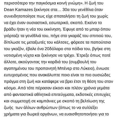
περισσότερο την παγκόσμια κοινή γνώμη». Η ζωή του
Dean Karnazes ξεκίνησε στα… 30α του γενέθλια όταν
συνειδητοποίησε πως είχε σπαταλήσει τη ζωή του χωρίς
να έχει έναν ουσιαστικό, εσωτερικό, σκοπό. Εκείνο το
βράδυ ήταν η νέα του εκκίνηση. Έφυγε από το μπαρ όπου
γιόρταζε τα γενέθλιά του, πήγε στο γκαράζ του σπιτιού του,
δίπλωσε τις μεταξωτές του κάλτσες, φόρεσε τα παπούτσια
του γκαζόν, έβαλε ένα 20δόλαρο στα πόδια του, βγήκε στη
νοτισμένη νύχτα και ξεκίνησε να τρέχει. Έτρεξε όπως ποτέ
άλλοτε, ακούγοντας την καρδιά του (συμβουλή του
αγαπημένου του προπονητή Μπένερ στο Λύκειο), ένιωσε
ευτυχισμένος που ανακάλυπτε ποιο είναι το πιο ουσιώδες
πράγμα στη ζωή και κατάφερε να βρει έτσι τη θέση του στον
κόσμο. Από τότε πέρασαν είκοσι και πλέον χρόνια γεμάτα
από φανταστικά αθλητικά επιτεύγματα, εκδοτικές επιτυχίες
και συμμετοχή σε καμπάνιες με σκοπό τη βελτίωση της
ζωής των άλλων ανθρώπων (όπως το να συλλέξει
χρήματα για δωρεά οργάνων, να ευαισθητοποιήσει για το