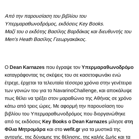
Από την παρουσίαση του βιβλίου του
Υπερμαραθωνοδρόμος, εκδόσεις Key Books.
Μαζί του
ο εκδότης Βασίλης Βαρδάκας και διευθυντής του
Men's Heath Βασίλης Γεεωργακάκος.
Ο
Dean Karnazes
που έγραψε τον
Υπερμαραθωνοδρόμο
καταγράφοντας τις σκέψεις του σε κασετοφωνάκι ενώ
έτρεχε, έρχεται τα τελευταία τέσσερα χρόνια στην γενέτειρα
των γονιών του για το NavarinoChallenge, και αποκάλυψε
πως θέλει να τρέξει στον μαραθώνιο της Αθήνας σε χρόνο
κάτω από τρεις ώρες. Με αφορμή την παρουσίαση του
βιβλίου του Υπερμαραθωνοδρόμος που διοργανώθηκε
από τις εκδόσεις
Key Books
ο Dean Karnazes
μίλησε
στη
Φίλια Μητρομάρα
και στο
wefit.gr
για τα μυστικά της
αντοχής, της δύναμης της θέλησης, της καλής ζωής και τα