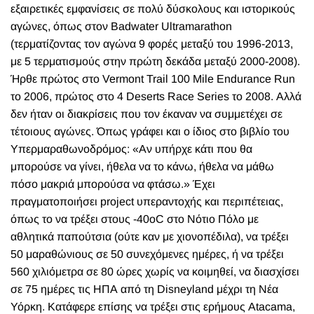
εξαιρετικές εμφανίσεις σε πολύ δύσκολους και ιστορικούς
αγώνες, όπως στον Badwater Ultramarathon
(τερματίζοντας τον αγώνα 9 φορές μεταξύ του 1996-2013,
με 5 τερματισμούς στην πρώτη δεκάδα μεταξύ 2000-2008).
Ήρθε πρώτος στο Vermont Trail 100 Mile Endurance Run
το 2006, πρώτος στο 4 Deserts Race Series το 2008. Αλλά
δεν ήταν οι διακρίσεις που τον έκαναν να συμμετέχει σε
τέτοιους αγώνες. Όπως γράφει και ο ίδιος στο βιβλίο του
Υπερμαραθωνοδρόμος: «Αν υπήρχε κάτι που θα
μπορούσε να γίνει, ήθελα να το κάνω, ήθελα να μάθω
πόσο μακριά μπορούσα να φτάσω.» Έχει
πραγματοποιήσει project υπεραντοχής και περιπέτειας,
όπως το να τρέξει στους -40οC στο Νότιο Πόλο με
αθλητικά παπούτσια (ούτε καν με χιονοπέδιλα), να τρέξει
50 μαραθώνιους σε 50 συνεχόμενες ημέρες, ή να τρέξει
560 χιλιόμετρα σε 80 ώρες χωρίς να κοιμηθεί, να διασχίσει
σε 75 ημέρες τις ΗΠΑ από τη Disneyland μέχρι τη Νέα
Υόρκη. Κατάφερε επίσης να τρέξει στις ερήμους Atacama,