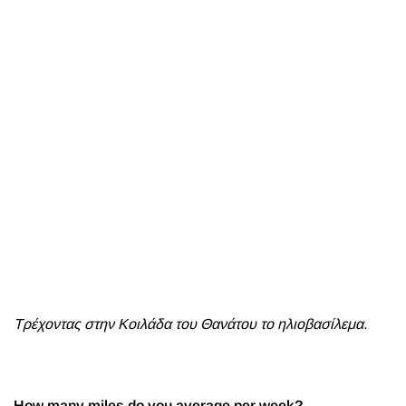
Τρέχοντας στην Κοιλάδα του Θανάτου το ηλιοβασίλεμα.
How many miles do you average per week?