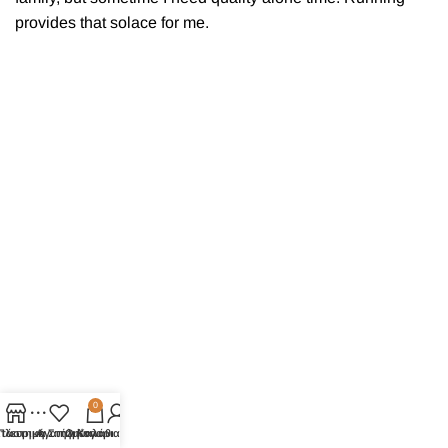
provides that solace for me.
0
τάστημα
Πλευρική Στήλη
Αγαπημένα
Ο λογαριασμός μου
Καλάθι