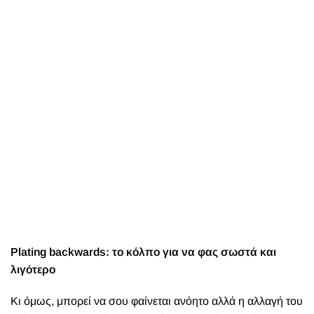
Plating backwards: το κόλπο για να φας σωστά και
λιγότερο
Κι όμως, μπορεί να σου φαίνεται ανόητο αλλά η αλλαγή του
τρόπου με τον οποίο τοποθετείς το φαγητό σου δίνοντας
προτεραιότητα στα λαχανικά είναι πολύ σημαντικό. Και
αυτό γιατί περιέχει όλες τις φυτικές ίνες, βιταμίνες, μέταλλα
και νερό που χρειάζεται το σώμα σου. Οι φυτικές ίνες,
ενισχύουν το αίσθημα του κορεσμού και συμβάλλουν στην
ομαλή λειτουργία του γαστρεντερικού συστήματος.
Επιπλέον βοηθούν στη ρύθμιση των επιπέδων των
λιπιδίων και του σακχάρου στο αίμα, ενώ η υψηλή
περιεκτικότητά τους σε βιταμίνες, μέταλλα και ιχνοστοιχεία
όπως η βιταμίνη C, τα καροτενοειδή, το φυλλικό οξύ, οι
πολυφαινόλες και τα φυτοχημικά συστατικά, ενισχύει το
ανοσοποιητικό σύστημα και την αντιοξειδωτική άμυνα του