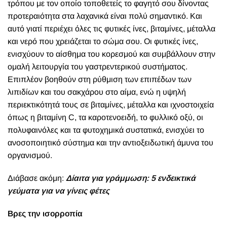
οργανισμού.
Διάβασε ακόμη:
Δίαιτα για γράμμωση: 5 ενδεικτικά
γεύματα για να γίνεις φέτες
Βρες την ισορροπία
Ποιος είναι λοιπόν ο καλύτερος τρόπος για να σερβίρεις το
φαγητό στο πιάτο σου; Λαχανικά πρώτα, μετά πρωτεΐνη,
και ύστερα ρύζι. Αυτή τη μέθοδο ακολουθεί η Yeung και την
ονομάζει “plating backwards”.
Το πιάτο σου λοιπόν χρειάζεται 50% μη αμυλούχα
λαχανικά, 25% άπαχη πρωτεΐνη και 25% υδατάνθρακες. Αν
σερβίρεις με τον κλασικό τρόπο: υδατάνθρακες, πρωτεΐνες,
λαχανικά, είναι πιθανότερο να καταλήξεις με 50%
υδατάνθρακες και 25% λαχανικά. Για να πετύχεις τη σωστή
ισορροπία, ξεκίνα γεμίζοντας το μισό πιάτο με λαχανικά,