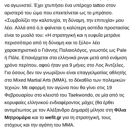
να αγωνιστεί. Έχει χτυπήσει ένα υπέροχο tattoo στον
αριστερό του ώμο που επεκτείνεται ως το μπράτσο.
«Συμβολίζει την καλοτυχία, τη δύναμη, την επιτυχία» μου
λέει. Αλλά από ό,τι φαίνεται η καλύτερη ασπίδα προστασίας
είναι το μυαλό του: «Η στρατηγική και η ευφυΐα μετράνε
περισσότερο από τη δύναμη και το ξύλο» λέει
χαρακτηριστικά ο Γιάννης Παλαιολόγος, γνωστός ως Pale
ή Πάλε. Επανέρχεται στα ελληνικά ρινγκ μετά από ενάμιση
χρόνο περίπου, αφού ήταν για 9 μήνες στο Λος Άντζελες.
Για όσους δεν τον γνωρίζουν είναι επαγγελματίας αθλητής
στο Mixed Martial Arts (ΜΜΑ), το δέκαθλο των πολεμικών
τεχνών. Με αφορμή τον αγώνα που θα γίνει στις 19
Φεβρουαρίου στο κλειστό του Taekwondo, σε μία από τις
κορυφαίες ελληνικού ενδιαφέροντος μάχες (θα έρθει
αντιμέτωπος με τον Αλέξανδρο Δημαρά) μίλησε στη
Φίλια
Μητρομάρα
και το
wefit.gr
για τη στρατηγική, τους
στόχους και την αγάπη του ΜΜΑ.