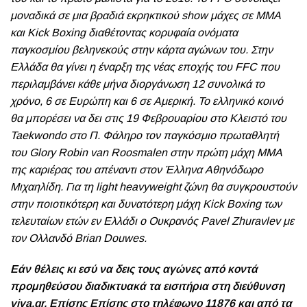
μοναδικά σε μια βραδιά εκρηκτικού show μάχες σε ΜΜΑ
και Kick Boxing διαθέτοντας κορυφαία ονόματα
παγκοσμίου βεληνεκούς στην κάρτα αγώνων του. Στην
Ελλάδα θα γίνει η έναρξη της νέας εποχής του FFC που
περιλαμβάνει κάθε μήνα διοργάνωση 12 συνολικά το
χρόνο, 6 σε Ευρώπη και 6 σε Αμερική. Το ελληνικό κοινό
θα μπορέσει να δει στις 19 Φεβρουαρίου στο Κλειστό του
Taekwondo στο Π. Φάληρο τον παγκόσμιο πρωταθλητή
του Glory Robin van Roosmalen στην πρώτη μάχη ΜΜΑ
της καριέρας του απέναντι στον Έλληνα Αθηνόδωρο
Μιχαηλίδη. Για τη light heavyweight ζώνη θα συγκρουστούν
στην ποιοτικότερη και δυνατότερη μάχη Kick Boxing των
τελευταίων ετών εν Ελλάδι ο Ουκρανός Pavel Zhuravlev με
τον Ολλανδό Brian Douwes.
Εάν θέλεις κι εσύ να δεις τους αγώνες από κοντά
προμηθεύσου διαδικτυακά τα εισιτήρια στη διεύθυνση
viva.gr
. Επίσης Eπίσης στο τηλέφωνο 11876 και από τα