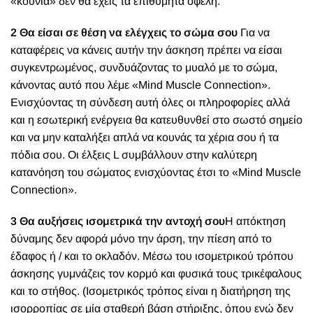
«κούνια» δεν θα έχεις τα επιθυμητά οφέλη.
2 Θα είσαι σε θέση να ελέγχεις το σώμα σου
Για να
καταφέρεις να κάνεις αυτήν την άσκηση πρέπει να είσαι
συγκεντρωμένος, συνδυάζοντας το μυαλό με το σώμα,
κάνοντας αυτό που λέμε «Mind Muscle Connection».
Ενισχύοντας τη σύνδεση αυτή όλες οι πληροφορίες αλλά
και η εσωτερική ενέργεια θα κατευθυνθεί στο σωστό σημείο
και να μην καταλήξει απλά να κουνάς τα χέρια σου ή τα
πόδια σου. Οι έλξεις L συμβάλλουν στην καλύτερη
κατανόηση του σώματος ενισχύοντας έτσι το «Mind Muscle
Connection».
3 Θα αυξήσεις ισομετρικά την αντοχή σου
Η απόκτηση
δύναμης δεν αφορά μόνο την άρση, την πίεση από το
έδαφος ή / και το οκλαδόν. Μέσω του ισομετρικού τρόπου
άσκησης γυμνάζεις τον κορμό και φυσικά τους τρικέφαλους
και το στήθος. (Ισομετρικός τρόπος είναι η διατήρηση της
ισορροπίας σε μία σταθερή βάση στήριξης, όπου ενώ δεν