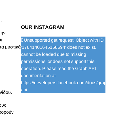
.
OUR INSTAGRAM
την
ι
Unsupported get request. Object with ID
τα μυστικά
'17841401645158694' does not exist,
cannot be loaded due to missing
permissions, or does not support this
operation. Please read the Graph API
documentation at
https://developers.facebook.com/docs/graph-
api
νίδου.
τους
αφορούν