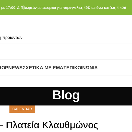
 με 17:00, Δ-Π
Δωρεάν μεταφορικά για παραγγελίες 49€ και άνω και έως 4 κιλά
HOP
NEWS
ΣΧΕΤΙΚΆ ΜΕ ΕΜΆΣ
ΕΠΙΚΟΙΝΩΝΊΑ
Blog
CALENDAR
 – Πλατεία Κλαυθμώνος