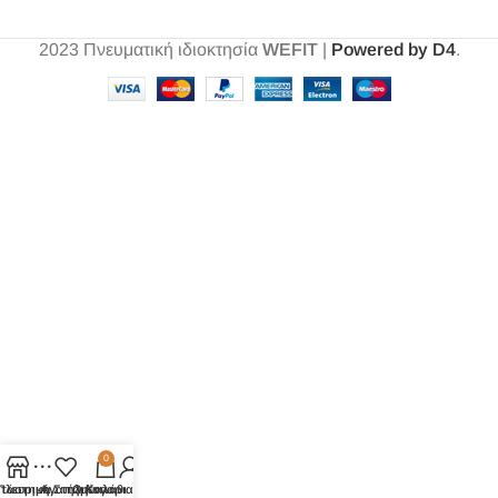
2023
Πνευματική ιδιοκτησία
WEFIT
|
Powered by D4
.
0
τάστημα
Πλευρική Στήλη
Αγαπημένα
Ο λογαριασμός μου
Καλάθι