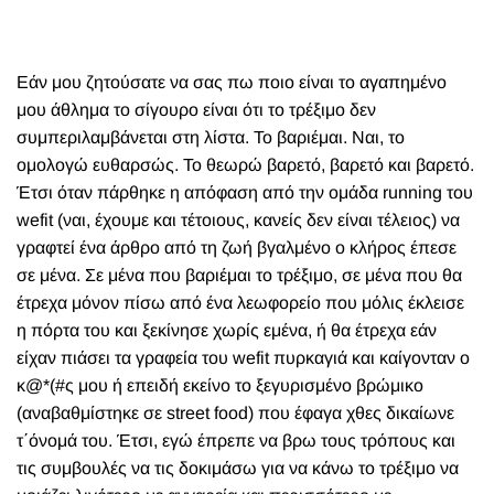
Εάν μου ζητούσατε να σας πω ποιο είναι το αγαπημένο
μου άθλημα το σίγουρο είναι ότι το τρέξιμο δεν
συμπεριλαμβάνεται στη λίστα. Το βαριέμαι. Ναι, το
ομολογώ ευθαρσώς. Το θεωρώ βαρετό, βαρετό και βαρετό.
Έτσι όταν πάρθηκε η απόφαση από την ομάδα running του
wefit (ναι, έχουμε και τέτοιους, κανείς δεν είναι τέλειος) να
γραφτεί ένα άρθρο από τη ζωή βγαλμένο ο κλήρος έπεσε
σε μένα. Σε μένα που βαριέμαι το τρέξιμο, σε μένα που θα
έτρεχα μόνον πίσω από ένα λεωφορείο που μόλις έκλεισε
η πόρτα του και ξεκίνησε χωρίς εμένα, ή θα έτρεχα εάν
είχαν πιάσει τα γραφεία του wefit πυρκαγιά και καίγονταν ο
κ@*(#ς μου ή επειδή εκείνο το ξεγυρισμένο βρώμικο
(αναβαθμίστηκε σε street food) που έφαγα χθες δικαίωνε
τ΄όνομά του. Έτσι, εγώ έπρεπε να βρω τους τρόπους και
τις συμβουλές να τις δοκιμάσω για να κάνω το τρέξιμο να