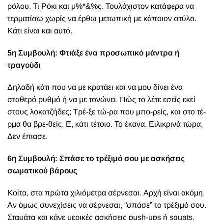
ρόλου. Τι Ρόκι και μ%*&%ς. Τουλάχιστον κατάφερα να
τερματίσω χωρίς να έρθω μετωπική με κάποιον στύλο.
Κάτι είναι και αυτό.
5η Συμβουλή: Φτιάξε ένα προσωπικό μάντρα ή
τραγούδι
Δηλαδή κάτι που να με κρατάει και να μου δίνει ένα
σταθερό ρυθμό ή να με τονώνει. Πώς το λέτε εσείς εκεί
στους λοκατζήδες; Τρέ-ξε τώ-ρα που μπο-ρείς, και στο τέ-
ρμα θα βρε-θείς. Ε, κάτι τέτοιο. Το έκανα. Ειλικρινά τώρα;
Δεν έπιασε.
6η Συμβουλή: Σπάσε το τρέξιμό σου με ασκήσεις
σωματικού βάρους
Κοίτα, στα πρώτα χιλιόμετρα σέρνεσαι. Αρχή είναι ακόμη.
Αν όμως συνεχίσεις να σέρνεσαι, “σπάσε” το τρέξιμό σου.
Σταμάτα και κάνε μερικές ασκήσεις push-ups ή squats.