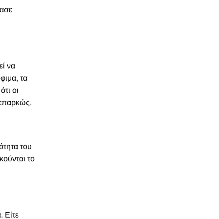
βασε
εί να
φιμα, τα
ότι οι
 επαρκώς.
ότητα του
κούνται το
. Είτε