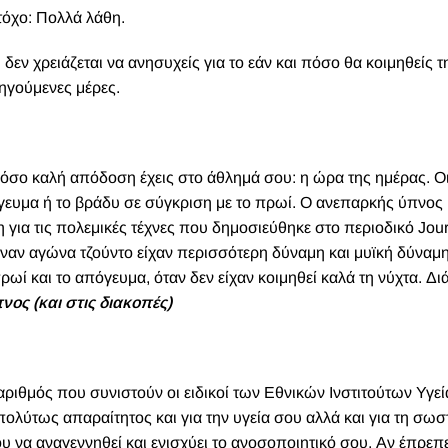
τόχο: Πολλά λάθη.
εν χρειάζεται να ανησυχείς για το εάν και πόσο θα κοιμηθείς τ
οηγούμενες μέρες.
όσο καλή απόδοση έχεις στο άθλημά σου: η ώρα της ημέρας. Ο
όγευμα ή το βράδυ σε σύγκριση με το πρωί. Ο ανεπαρκής ύπνος
η για τις πολεμικές τέχνες που δημοσιεύθηκε στο περιοδικό Jour
 έναν αγώνα τζούντο είχαν περισσότερη δύναμη και μυϊκή δύναμη
ρωί και το απόγευμα, όταν δεν είχαν κοιμηθεί καλά τη νύχτα. Δ
ος (και στις διακοπές)
αριθμός που συνιστούν οι ειδικοί των Εθνικών Ινστιτούτων Υγεί
απολύτως απαραίτητος και για την υγεία σου αλλά και για τη σωσ
να αναγεννηθεί και ενισχύει το ανοσοποιητικό σου. Αν έπρεπ