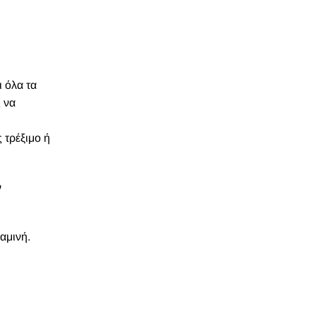
 όλα τα
 να
 τρέξιμο ή
ν
αμινή.