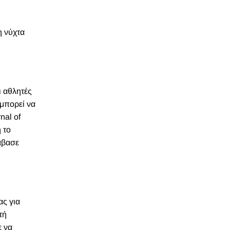
η νύχτα
ι αθλητές
 μπορεί να
nal of
 το
ιάβασε
ας για
τή
ε να