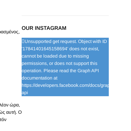
OUR INSTAGRAM
υρασμένος,
Unsupported get request. Object with ID
'17841401645158694' does not exist,
cannot be loaded due to missing
permissions, or does not support this
operation. Please read the Graph API
documentation at
https://developers.facebook.com/docs/graph-
api
πλέον ώρα,
βώς αυτή. Ο
τόν