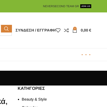
NEVERSECOND TEAM GR
JOIN US
0
ΣΎΝΔΕΣΗ / ΕΓΓΡΑΦΉ
0,00
€
KΑΤΗΓΟΡΊΕΣ
κά,
Beauty & Style