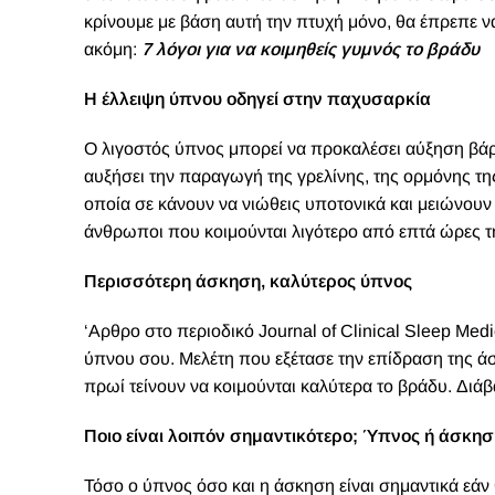
κρίνουμε με βάση αυτή την πτυχή μόνο, θα έπρεπε ν
ακόμη:
7 λόγοι για να κοιμηθείς γυμνός το βράδυ
Η έλλειψη ύπνου οδηγεί στην παχυσαρκία
Ο λιγοστός ύπνος μπορεί να προκαλέσει αύξηση βάρο
αυξήσει την παραγωγή της γρελίνης, της ορμόνης της
οποία σε κάνουν να νιώθεις υποτονικά και μειώνουν 
άνθρωποι που κοιμούνται λιγότερο από επτά ώρες τη
Περισσότερη άσκηση, καλύτερος ύπνος
‘Αρθρο στο περιοδικό Journal of Clinical Sleep Medi
ύπνου σου. Μελέτη που εξέτασε την επίδραση της ά
πρωί τείνουν να κοιμούνται καλύτερα το βράδυ. Διά
Ποιο είναι λοιπόν σημαντικότερο; Ύπνος ή άσκη
Τόσο ο ύπνος όσο και η άσκηση είναι σημαντικά εάν θ