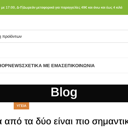
 με 17:00, Δ-Π
Δωρεάν μεταφορικά για παραγγελίες 49€ και άνω και έως 4 κιλά
HOP
NEWS
ΣΧΕΤΙΚΆ ΜΕ ΕΜΆΣ
ΕΠΙΚΟΙΝΩΝΊΑ
Blog
ΥΓΕΙΑ
από τα δύο είναι πιο σημαντι