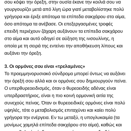
σου κόψει την όρεξη, στην ουσία έκανε την κοιλιά σου να
γουργουρίζει μετά από λίγη ώρα γιατί μεταβολίστηκε πολύ
γρήγορα και έριξε απότομα τα επίπεδα σακχάρου στο αίμα,
όσο απότομα τα ανέβασε. Οι επεξεργασμένες τροφές
επειδή περιέχουν ζάχαρη αυξάνουν τα επίπεδα σακχάρου
στο αίμα και αυτό οδηγεί σε αύξηση της ινσουλίνης, η
οποία με τη σειρά της εντείνει την αποθήκευση λίπους και
αυξάνει την όρεξη.
3. Οι ορμόνες σου είναι «τρελαμένες»
Το προεμμηνορυσιακό σύνδρομο μπορεί όντως να αυξάνει
την όρεξή σου αλλά και οι ορμόνες σου δημιουργούν πείνα.
Ο υπερθυρεοειδισμός, όταν ο θυρεοειδής αδένας είναι
υπερδραστήριος, είναι η πιο κοινή ορμονική αιτία της
συνεχούς πείνας. Όταν οι θυρεοειδικές ορμόνες είναι πολύ
υψηλές, τότε ο μεταβολισμός επιταχύνει και καίει πολύ
γρήγορα την ενέργεια. Εν τω μεταξύ, η υπογλυκαιμία (τα
μονίμως χαμηλά επίπεδα σακχάρου στο αίμα), καθώς και