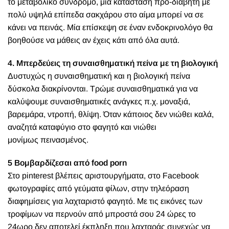
το μεταβολικό σύνδρομο, μια κατάσταση προ-διαβήτη με
πολύ υψηλά επίπεδα σακχάρου στο αίμα μπορεί να σε
κάνει να πεινάς. Μία επίσκεψη σε έναν ενδοκρινολόγο θα
βοηθούσε να μάθεις αν έχεις κάτι από όλα αυτά.
4. Μπερδεύεις τη συναισθηματική πείνα με τη βιολογική
Δυστυχώς η συναισθηματική και η βιολογική πείνα
δύσκολα διακρίνονται. Τρώμε συναισθηματικά για να
καλύψουμε συναισθηματικές ανάγκες π.χ. μοναξιά,
βαρεμάρα, ντροπή, θλίψη. Όταν κάποιος δεν νιώθει καλά,
αναζητά καταφύγιο στο φαγητό και νιώθει
μονίμως πεινασμένος.
5 Βομβαρδίζεσαι από food porn
Στο pinterest βλέπεις αριστουργήματα, στο Facebook
φωτογραφίες από γεύματα φίλων, στην τηλεόραση
διαφημίσεις για λαχταριστό φαγητό. Με τις εικόνες των
τροφίμων να περνούν από μπροστά σου 24 ώρες το
24ωρο δεν αποτελεί έκπληξη που λαχταράς συνεχώς να