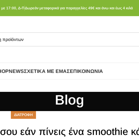
 με 17:00, Δ-Π
Δωρεάν μεταφορικά για παραγγελίες 49€ και άνω και έως 4 κιλά
HOP
NEWS
ΣΧΕΤΙΚΆ ΜΕ ΕΜΆΣ
ΕΠΙΚΟΙΝΩΝΊΑ
Blog
ΔΙΑΤΡΟΦΗ
σου εάν πίνεις ένα smoothie κ