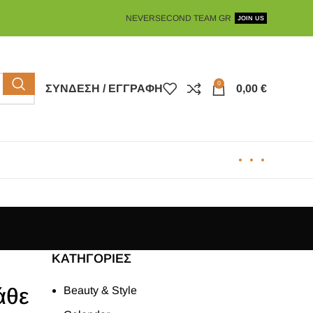
NEVERSECOND TEAM GR
JOIN US
0
ΣΎΝΔΕΣΗ / ΕΓΓΡΑΦΉ
0,00
€
KΑΤΗΓΟΡΊΕΣ
άθε
Beauty & Style