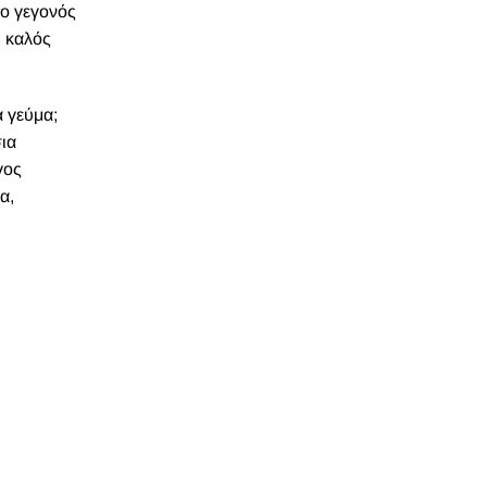
το γεγονός
ύ καλός
α γεύμα;
σια
γος
α,