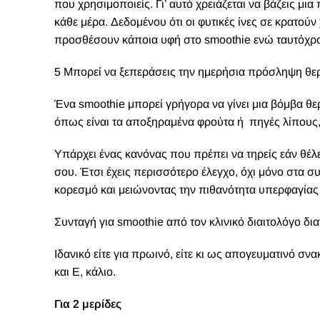
που χρησιμοποιείς. Γι’ αυτό χρειάζεται να βάζεις μι
κάθε μέρα. Δεδομένου ότι οι φυτικές ίνες σε κρατού
προσθέσουν κάποια υφή στο smoothie ενώ ταυτόχρον
5 Μπορεί να ξεπεράσεις την ημερήσια πρόσληψη θ
Ένα smoothie μπορεί γρήγορα να γίνει μια βόμβα θερ
όπως είναι τα αποξηραμένα φρούτα ή
πηγές λίπους
Υπάρχει ένας κανόνας που πρέπει να τηρείς εάν θέλει
σου. Έτσι έχεις περισσότερο έλεγχο, όχι μόνο στα σ
κορεσμό και μειώνοντας την πιθανότητα υπερφαγίας
Συνταγή για smoothie από τον κλινικό διαιτολόγο 
Ιδανικό είτε για πρωινό, είτε κι ως απογευματινό σν
και Ε, κάλιο.
Για 2 μερίδες