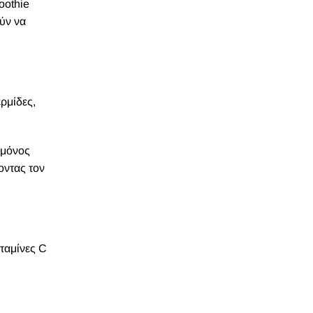
oothie
ούν να
ρμίδες,
 μόνος
οντας τον
ιταμίνες C