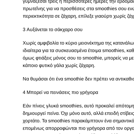
γυμνάζεσαι τρεις ή περισσότερες ημέρες την εβδομάδ
πρωτεΐνης για να προσθέσεις στα smoothies σου ενώ
περιεκτικότητα σε ζάχαρη, επίλεξε γιαούρτι χωρίς ζά
3 Αυξάνεται το σάκχαρο σου
Χωρίς αμφιβολία το κύριο μειονέκτημα της κατανάλω
ιδιαίτερα για τα συσκευασμένα έτοιμα smoothies, κ
όμως φτιάξεις μόνος σου το smoothie, μπορείς να 
κάποιο φυτικό γάλα χωρίς ζάχαρη.
Να θυμάσαι ότι ένα smoothie δεν πρέπει να αντικαθι
4 Μπορεί να πεινάσεις πιο γρήγορα
Εάν πίνεις γλυκά smoothies, αυτό προκαλεί απότομ
δημιουργεί πείνα. Όχι μόνο αυτό, αλλά επειδή στίβεις
χορτάτο. Τα smoothies παρακάμπτουν ένα σημαντικό 
επομένως απορροφώνται πιο γρήγορα από τον οργανι