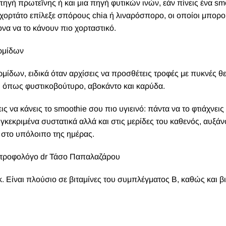
α πηγή πρωτεΐνης ή και μια πηγή φυτικών ινών, εάν πίνεις ένα sm
ν χορτάτο επίλεξε σπόρους chia ή λιναρόσπορο, οι οποίοι μπορ
α να το κάνουν πιο χορταστικό.
ερμίδων
μίδων, ειδικά όταν αρχίσεις να προσθέτεις τροφές με πυκνές θε
, όπως φυστικοβούτυρο, αβοκάντο και καρύδα.
ς να κάνεις το smoothie σου πιο υγιεινό: πάντα να το φτιάχνεις
υγκεκριμένα συστατικά αλλά και στις μερίδες του καθενός, αυξάν
 στο υπόλοιπο της ημέρας.
διατροφολόγο dr Τάσο Παπαλαζάρου
ακ. Είναι πλούσιο σε βιταμίνες του συμπλέγματος Β, καθώς και β