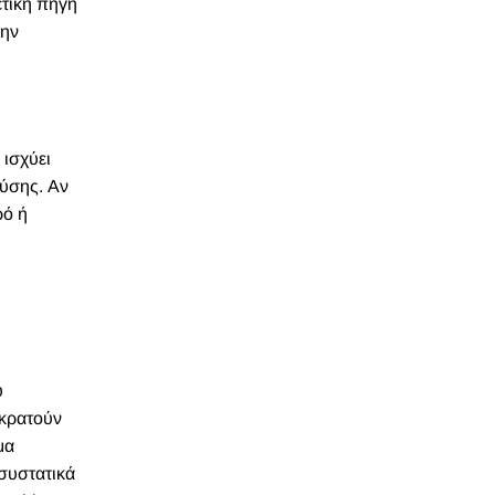
ετική πηγή
την
 ισχύει
εύσης. Αν
ρό ή
υ
 κρατούν
μα
συστατικά