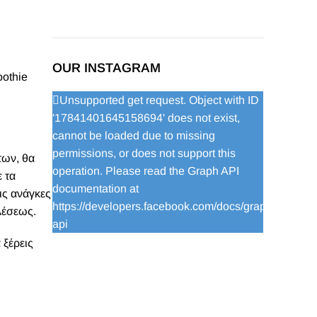
OUR INSTAGRAM
oothie
Unsupported get request. Object with ID
'17841401645158694' does not exist,
cannot be loaded due to missing
permissions, or does not support this
των, θα
operation. Please read the Graph API
 τα
documentation at
τις ανάγκες
https://developers.facebook.com/docs/graph-
λέσεως.
api
 ξέρεις