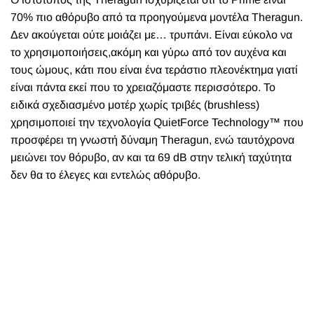
70% πιο αθόρυβο από τα προηγούμενα μοντέλα Theragun.
Δεν ακούγεται ούτε μοιάζει με… τρυπάνι. Είναι εύκολο να
το χρησιμοποιήσεις,ακόμη και γύρω από τον αυχένα και
τους ώμους, κάτι που είναι ένα τεράστιο πλεονέκτημα γιατί
είναι πάντα εκεί που το χρειαζόμαστε περισσότερο. Το
ειδικά σχεδιασμένο μοτέρ χωρίς τριβές (brushless)
χρησιμοποιεί την τεχνολογία QuietForce Technology™ που
προσφέρει τη γνωστή δύναμη Theragun, ενώ ταυτόχρονα
μειώνει τον θόρυβο, αν και τα 69 dB στην τελική ταχύτητα
δεν θα το έλεγες και εντελώς αθόρυβο.
Theragun Prime: Αυτό που δεν μας άρεσε
Όταν δοκιμάζουμε προϊόντα, πάντα αναζητούμε το
χειρότερο. Αυτό μπορεί να ακούγεται αντιφατικό, αλλά ο
κύριος στόχος είναι να βοηθήσουμε τους άλλους