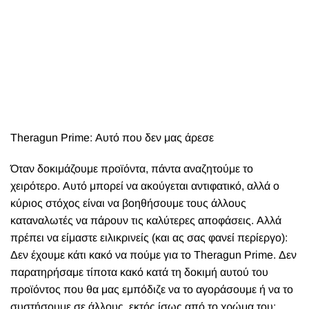
καταναλωτές να πάρουν τις καλύτερες αποφάσεις. Αλλά
πρέπει να είμαστε ειλικρινείς (και ας σας φανεί περίεργο):
Δεν έχουμε κάτι κακό να πούμε για το Theragun Prime. Δεν
παρατηρήσαμε τίποτα κακό κατά τη δοκιμή αυτού του
προϊόντος που θα μας εμπόδιζε να το αγοράσουμε ή να το
συστήσουμε σε άλλους, εκτός ίσως από το χρώμα του:
Είναι ματ μαύρο. Ένας συνδυασμός χρωμάτων θα έκανε τα
πράγματα λίγο πιο ενδιαφέροντα. Το χρώμα δεν έχει κάτι να
πει και ένα εξαιρετικό προϊόν θα πρέπει να προσφέρει και
λίγο χρώμα. Γνώμη μας.
Δοκίμασε το
και εσύ και πες μας τη γνώμη σου!
Κείμενο: Φίλια Μητρομάρα - Φωτογραφίες: Νάσος
Καλλίτσης