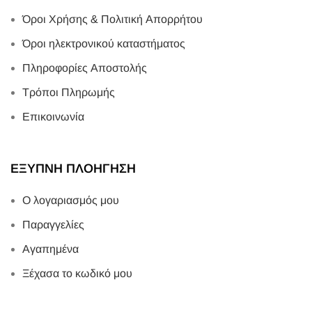
Παραγγελίες
Αγαπημένα
Ξέχασα το κωδικό μου
ΑΡΘΡΟΓΡΑΦΙΑ
Ποιος είναι ο καλύτερος τρόπος για τη λήψη
καφεΐνης
GUIDES & GUIDANCE | Πρέπει ή όχι, να
φάω ή να πιώ την ώρα πριν το αγώνα?
2023
Πνευματική ιδιοκτησία
WEFIT
|
Powered by D4
.