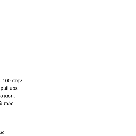
– 100 στην
pull ups
άσταση.
δώ
πώς
ίως