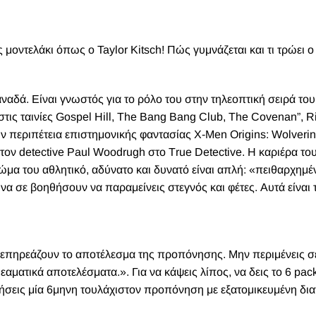
ις μοντελάκι όπως ο Taylor Kitsch! Πώς γυμνάζεται και τι τρώει ο
αναδά. Eίναι γνωστός για το ρόλο του στην τηλεοπτική σειρά τ
 στις ταινίες Gospel Hill, The Bang Bang Club, The Covenan”, R
την περιπέτεια επιστημονικής φαντασίας X-Men Origins: Wolverin
τον detective Paul Woodrugh στο Τrue Detective. Η καριέρα του
 σώμα του αθλητικό, αδύνατο και δυνατό είναι απλή: «πειθαρχημέ
α σε βοηθήσουν να παραμείνεις στεγνός και φέτες. Αυτά είναι 
πηρεάζουν το αποτέλεσμα της προπόνησης. Μην περιμένεις σε
εαματικά αποτελέσματα.». Για να κάψεις λίπος, να δεις το 6 pac
θήσεις μία 6μηνη τουλάχιστον προπόνηση με εξατομικευμένη δι