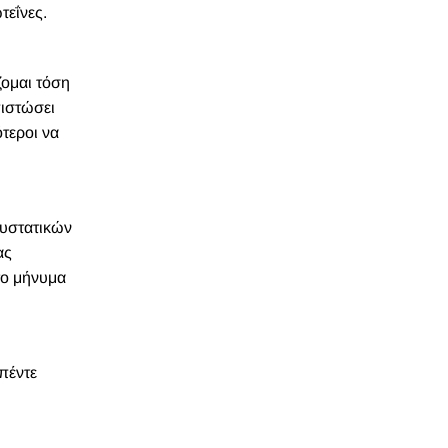
τεΐνες.
ζομαι τόση
πιστώσει
ότεροι να
συστατικών
ας
το μήνυμα
 πέντε