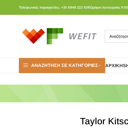
Τηλεφωνικές παραγγελίες: +30 6949 222 639
Ωράριο λειτουργίας 9:00
ΑΝΑΖΉΤΗΣΗ ΣΕ ΚΑΤΗΓΟΡΊΕΣ
ΑΡΧΙΚΉ
S
Taylor Kits