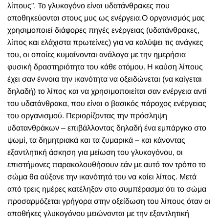
λίπους”. Το γλυκογόνο είναι υδατάνθρακες που
αποθηκεύονται στους μυς ως ενέργεια.
Ο οργανισμός μας
χρησιμοποιεί διάφορες πηγές ενέργειας (υδατάνθρακες,
λίπος και ελάχιστα πρωτείνες) για να καλύψει τις ανάγκες
του, οι οποίες κυμαίνονται ανάλογα με την ημερήσια
φυσική δραστηριότητα του κάθε ατόμου. Η καύση λίπους
έχει σαν έννοια την ικανότητα να οξειδώνεται (να καίγεται
δηλαδή) το λίπος και να χρησιμοποιείται σαν ενέργεια αντί
του υδατάνθρακα, που είναι ο βασικός πάροχος ενέργειας
του οργανισμού.
Περιορίζοντας την πρόσληψη
υδατανθράκων – επιβάλλοντας δηλαδή ένα εμπάργκο στο
ψωμί, τα δημητριακά και τα ζυμαρικά – και κάνοντας
εξαντλητική άσκηση για μείωση του γλυκογόνου, οι
επιστήμονες παρακολουθήσουν εάν με αυτό τον τρόπο το
σώμα θα αύξανε την ικανότητά του να καίει λίπος. Μετά
από τρεις ημέρες κατέληξαν στο συμπέρασμα ότι το σώμα
προσαρμόζεται γρήγορα στην οξείδωση του λίπους όταν οι
αποθήκες γλυκογόνου μειώνονται με την εξαντλητική