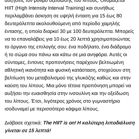
αυξήσεις τον ρυθμό οξείδωσης του λίπους. Ονομάζεται
HIIT (High Intensity Interval Training) και συνήθως
περιλαμβάνει άσκηση σε υψηλή ένταση για 15 έως 80
δευτερόλεπτα ακολουθούμενη από περίοδο χαμηλής
έντασης, η οποία διαρκεί 30 με 100 δευτερόλεπτα. Μπορείς
να το επαναλάβεις για 10 έως 20 λεπτά χρησιμοποιώντας
το όργανο της επιλογής σου: ένα ποδήλατο, ένα διάδρομο
ή το σώμα σου πάνω και κάτω σε μια ανηφόρα.
Αυτές οι
σύντομες, έντονες προπονήσεις παρέχουν βελτιωμένη
αθλητική ικανότητα και φυσική κατάσταση, στοχεύουν στη
βελτίωση του μεταβολισμού της γλυκόζης καθώς και στην
καύση του λίπους.
Μια μόνο τέτοια προπόνηση
μπορεί να
αυξήσει την ευαισθησία στην ινσουλίνη και την οξείδωση
του λίπους
.
Έτσι, λιγότερος χρόνος στο γυμναστήριο
ισοδυναμεί με περισσότερο κάψιμο λίπους.
Διάβασε σχετικά:
The HIIT is on! Η καλύτερη λιποδιάλυση
γίνεται σε 15 λεπτά!