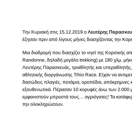
Την Κυριακή στις 15.12.2019 ο
Λευτέρης Παρασκευ
έζησαν πριν από λίγους μήνες διασχίζοντας την Κορ
Μ
ια διαδρομή που διασχίζει το νησί της Κορσικής 
Randonne, δηλαδή μεγάλo trekking) με 180 χλμ. μήκο
Λευτέρης Παρασκευάς, τριαθλητής και υπεραθλητής,
αθλητικής διοργάνωσης Tihio Race. Είχαν να αντι
δασώδεις πλαγιές, ποτάμια, οροπέδια, απόκρημνες και
εξουθενωτικά. Πέρασαν 10 κορυφές άνω των 2.000 μ,
εμφανιστούν μπροστά τους… αγριόγατες! Τα κατάφερα
την ολοκληρώσουν.