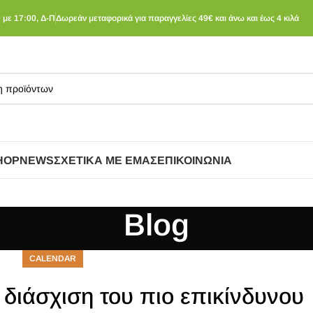
 με 17:00, Δ-Π
Δωρεάν μεταφορικά για παραγγελίες 49€ και άνω και έως 4 κιλά
HOP
NEWS
ΣΧΕΤΙΚΆ ΜΕ ΕΜΆΣ
ΕΠΙΚΟΙΝΩΝΊΑ
Blog
CALENDAR
 διάσχιση του πιο επικίνδυνου