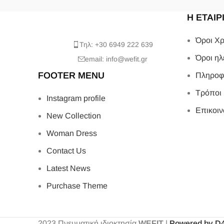
Η ΕΤΑΙΡ
Όροι Χρ
Τηλ: +30 6949 222 639
Όροι ηλ
email: info@wefit.gr
FOOTER MENU
Πληροφ
Τρόποι
Instagram profile
Επικοιν
New Collection
Woman Dress
Contact Us
Latest News
Purchase Theme
2023
Πνευματική ιδιοκτησία
WEFIT
|
Powered by D