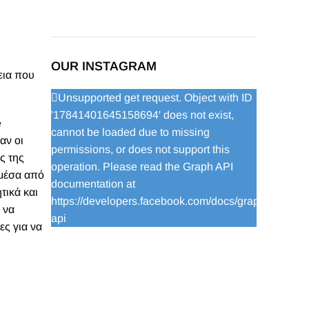
OUR INSTAGRAM
εια που
Unsupported get request. Object with ID
'17841401645158694' does not exist,
e
cannot be loaded due to missing
αν οι
permissions, or does not support this
ς της
operation. Please read the Graph API
 μέσα από
documentation at
τικά και
https://developers.facebook.com/docs/graph-
 να
api
ες για να