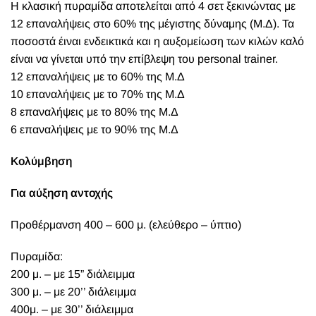
Η κλασική πυραμίδα αποτελείται από 4 σετ ξεκινώντας με
12 επαναλήψεις στο 60% της μέγιστης δύναμης (Μ.Δ). Τα
ποσοστά έιναι ενδεικτικά και η αυξομείωση των κιλών καλό
είναι να γίνεται υπό την επίβλεψη του personal trainer.
12 επαναλήψεις με το 60% της Μ.Δ
10 επαναλήψεις με το 70% της Μ.Δ
8 επαναλήψεις με το 80% της Μ.Δ
6 επαναλήψεις με το 90% της Μ.Δ
Κολύμβηση
Για αύξηση αντοχής
Προθέρμανση 400 – 600 μ. (ελεύθερο – ύπτιο)
Πυραμίδα:
200 μ. – με 15” διάλειμμα
300 μ. – με 20’’ διάλειμμα
400μ. – με 30’’ διάλειμμα