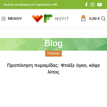
Δωρεάν μεταφορικά για παραγγελίες 49€
0
ΜΕΝΟΎ
0,00
€
Blog
FITNESS
Προπόνηση πυραμίδας: Φτιάξε όγκο, κάψε
λίπος