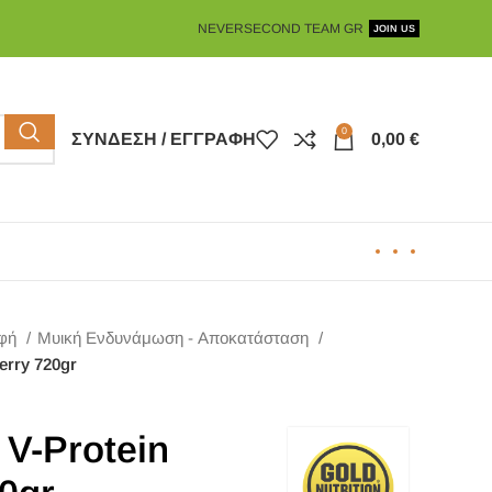
NEVERSECOND TEAM GR
JOIN US
0
ΣΎΝΔΕΣΗ / ΕΓΓΡΑΦΉ
0,00
€
οφή
Μυική Ενδυνάμωση - Αποκατάσταση
erry 720gr
 V-Protein