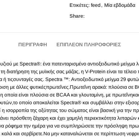
Ετικέτες:
feed
,
Μία εβδομάδα
Share:
ΠΕΡΙΓΡΑΦΉ
ΕΠΙΠΛΈΟΝ ΠΛΗΡΟΦΟΡΊΕΣ
ρυζιού με Spectra®: ένα πατενταρισμένο αντιοξειδωτικό μείγμα
τη διατήρηση της μυϊικής σας μάζας, η V-Protein είναι τα τέλει
τα ή τιςσυνταγές σας. Spectra ™: Αντιοξειδωτικό μείγμα 29 φυ
ριση με άλλες φυτικέςπρωτεΐνες.Πρωτεΐνη αρακά: πλούσια σε B
, η οποία είναι πλούσια σε BCAA και γλουταμίνη, με πρωτεΐνη
φυτών,το οποίο αποκαλείται Spectra® και συμβάλλει στην εξισ
ιατί η ισορροπία της οξύτητας του σώματος είναι βασική για την 
νει πρόσθετη ζάχαρη και έχει χαμηλή περιεκτικότητα λιπαρών και
να ρόφημα την ημέρα για να συμπληρώσετε την πρόσληψη πρωτε
ε καλά και σερβίρετε.Να μην καταναλώνεται σε περίπτωση νεφρ