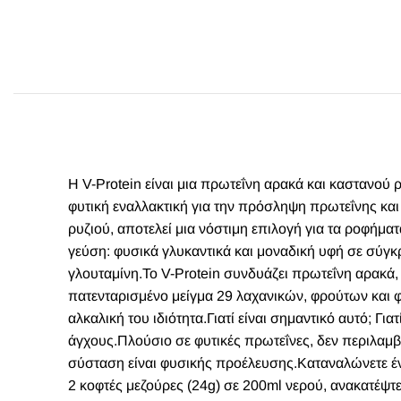
Η V-Protein είναι μια πρωτεΐνη αρακά και καστανού 
φυτική εναλλακτική για την πρόσληψη πρωτεΐνης και 
ρυζιού, αποτελεί μια νόστιμη επιλογή για τα ροφήμα
γεύση: φυσικά γλυκαντικά και μοναδική υφή σε σύγκ
γλουταμίνη.Το V-Protein συνδυάζει πρωτεΐνη αρακά
πατενταρισμένο μείγμα 29 λαχανικών, φρούτων και 
αλκαλική του ιδιότητα.Γιατί είναι σημαντικό αυτό; Γ
άγχους.Πλούσιο σε φυτικές πρωτεΐνες, δεν περιλαμβά
σύσταση είναι φυσικής προέλευσης.Καταναλώνετε έ
2 κοφτές μεζούρες (24g) σε 200ml νερού, ανακατέψτ