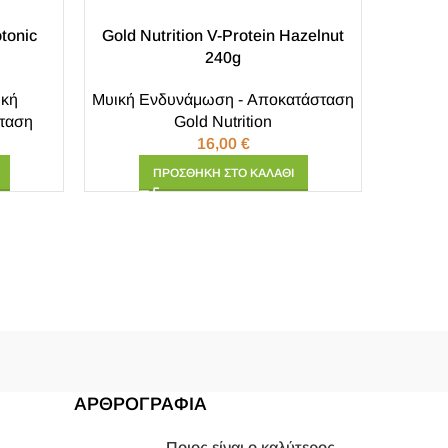
otonic
Gold Nutrition V-Protein Hazelnut
240g
Gold
ική
Μυική Ενδυνάμωση - Αποκατάσταση
ταση
Gold Nutrition
Μυική 
16,00
€
ΠΡΟΣΘΉΚΗ ΣΤΟ ΚΑΛΆΘΙ
ΑΡΘΡΟΓΡΑΦΙΑ
Ποιος είναι ο καλύτερος