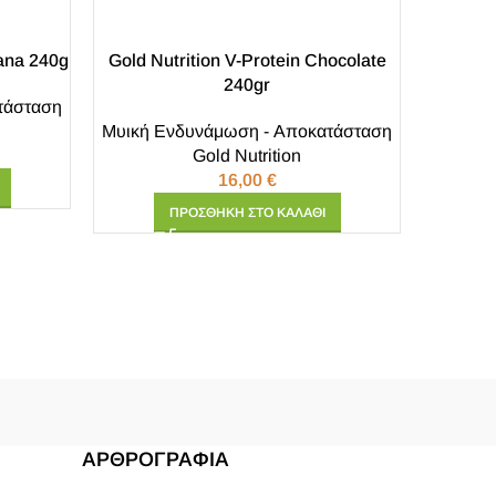
nana 240g
Gold Nutrition V-Protein Chocolate
240gr
τάσταση
Gold Nu
Μυική Ενδυνάμωση - Αποκατάσταση
Gold Nutrition
16,00
€
Μυική 
ΠΡΟΣΘΉΚΗ ΣΤΟ ΚΑΛΆΘΙ
ΑΡΘΡΟΓΡΑΦΙΑ