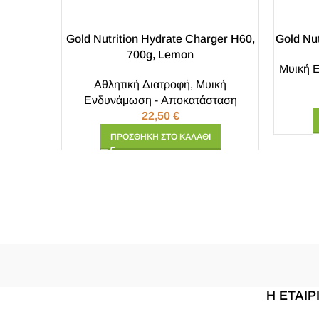
Gold Nutrition Hydrate Charger H60,
Gold Nut
700g, Lemon
Μυική 
Αθλητική Διατροφή
,
Μυική
Ενδυνάμωση - Αποκατάσταση
22,50
€
ΠΡΟΣΘΉΚΗ ΣΤΟ ΚΑΛΆΘΙ
Η ΕΤΑΙΡ