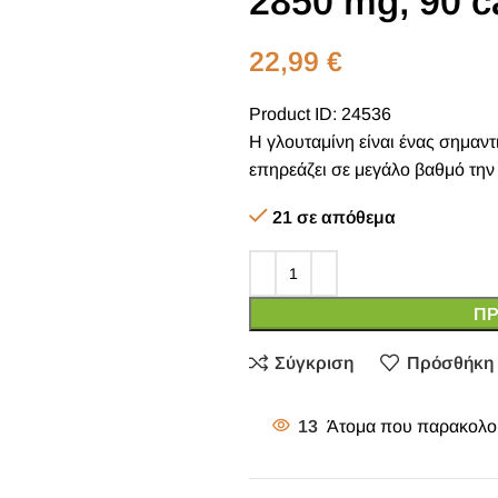
2850 mg, 90 c
22,99
€
Product ID: 24536
Η γλουταμίνη είναι ένας σημαν
επηρεάζει σε μεγάλο βαθμό την 
21 σε απόθεμα
ΠΡ
Σύγκριση
Πρόσθήκη 
13
Άτομα που παρακολου