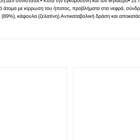
η.Δεν συνιστάται:• Κατά την εγκυμοσύνη και τον θηλασμό• Σε 
από άτομα με κίρρωση του ήπατος, προβλήματα στα νεφρά, σύν
 (89%), κάψουλα (ζελατίνη).Αντικαταβολική δράση και αποκατά