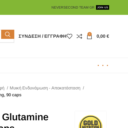
NEVERSECOND TEAM GR
JOIN US
0
ΣΎΝΔΕΣΗ / ΕΓΓΡΑΦΉ
0,00
€
οφή
Μυική Ενδυνάμωση - Αποκατάσταση
mg, 90 caps
n Glutamine