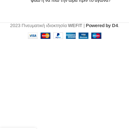
φάω ή να πιώ την ώρα πριν το αγώνα?
2023
Πνευματική ιδιοκτησία
WEFIT
|
Powered by D4
.