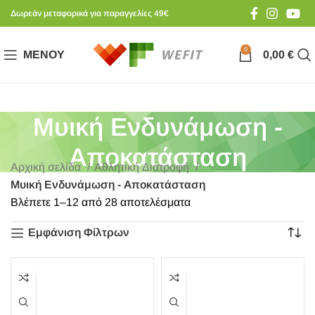
Δωρεάν μεταφορικά για παραγγελίες 49€
0
ΜΕΝΟΎ
0,00
€
Μυική Ενδυνάμωση -
Αποκατάσταση
Αρχική σελίδα
Αθλητική Διατροφή
Μυική Ενδυνάμωση - Αποκατάσταση
Βλέπετε 1–12 από 28 αποτελέσματα
Εμφάνιση Φίλτρων