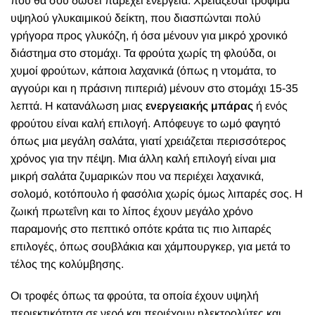
που θα σου δώσει παρέχει ενέργεια. Χρειάζεσαι τρόφιμα
υψηλού γλυκαιμικού δείκτη, που διασπώνται πολύ
γρήγορα προς γλυκόζη, ή όσα μένουν για μικρό χρονικό
διάστημα στο στομάχι. Τα φρούτα χωρίς τη φλούδα, οι
χυμοί φρούτων, κάποια λαχανικά (όπως η ντομάτα, το
αγγούρι και η πράσινη πιπεριά) μένουν στο στομάχι 15-35
λεπτά. Η κατανάλωση μιας
ενεργειακής μπάρας
ή ενός
φρούτου είναι καλή επιλογή. Απόφευγε το ωμό φαγητό
όπως μια μεγάλη σαλάτα, γιατί χρειάζεται περισσότερος
χρόνος για την πέψη. Μια άλλη καλή επιλογή είναι μια
μικρή σαλάτα ζυμαρικών που να περιέχει λαχανικά,
σολομό, κοτόπουλο ή φασόλια χωρίς όμως λιπαρές σος. Η
ζωική πρωτεΐνη και το λίπος έχουν μεγάλο χρόνο
παραμονής στο πεπτικό οπότε κράτα τις πιο λιπαρές
επιλογές, όπως σουβλάκια και χάμπουργκερ, για μετά το
τέλος της κολύμβησης.
Οι τροφές όπως τα φρούτα, τα οποία έχουν υψηλή
περιεκτικότητα σε νερό και περιέχουν ηλεκτρολύτες και