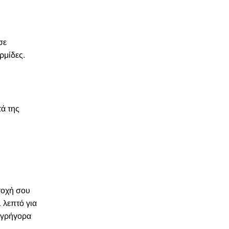
σε
ρμίδες.
τά της
τοχή σου
 λεπτό για
 γρήγορα