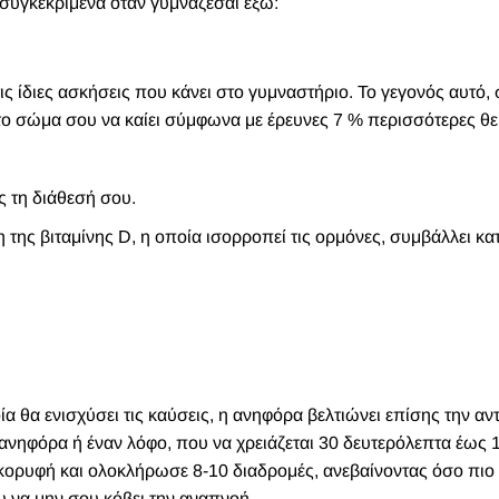
 συγκεκριμένα όταν γυμνάζεσαι έξω:
ις ίδιες ασκήσεις που κάνει στο γυμναστήριο. Το γεγονός αυτό, 
ο σώμα σου να καίει σύμφωνα με έρευνες 7 % περισσότερες θε
ς τη διάθεσή σου.
ης βιταμίνης D, η οποία ισορροπεί τις ορμόνες, συμβάλλει κα
α θα ενισχύσει τις καύσεις, η ανηφόρα βελτιώνει επίσης την αν
ανηφόρα ή έναν λόφο, που να χρειάζεται 30 δευτερόλεπτα έως 1
 κορυφή και ολοκλήρωσε 8-10 διαδρομές, ανεβαίνοντας όσο πιο
 να μην σου κόβει την αναπνοή.