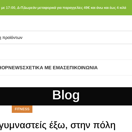
 με 17:00, Δ-Π
Δωρεάν μεταφορικά για παραγγελίες 49€ και άνω και έως 4 κιλά
HOP
NEWS
ΣΧΕΤΙΚΆ ΜΕ ΕΜΆΣ
ΕΠΙΚΟΙΝΩΝΊΑ
Blog
FITNESS
γυμναστείς έξω, στην πόλη