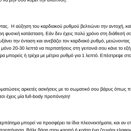
ντας. Η αύξηση του καρδιακού ρυθμού βελτιώνει την αντοχή, καί
ερη φυσική κατάσταση. Εάν δεν έχεις πολύ χρόνο στη διάθεσή σ
άνει την ένταση και ανεβάζει τον καρδιακό ρυθμό, μειώνοντας
ς μόνο 20-30 λεπτά να περπατήσεις στη γειτονιά σου κάνε το εξή
ρα μπορείς ή τρέχα με μέτριο ρυθμό για 1 λεπτό. Επέστρεψε στ
ωματώσεις αρκετές ασκήσεις με το σωματικό σου βάρυς όπως π
σι έχεις μία full-body προπόνηση!
περπάτημα μπορεί να προσφέρει τα ίδια πλεονεκτήματα, και αν επ
η προπόνηση. Βάλε βάρη στον καρπό ή κράτα ένα ζευγάρι ελαφρ