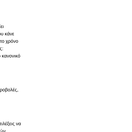
ει
ου κάνε
 το χρόνο
ς:
ο κανονικό
ροβολές,
ιλέξεις να
ιών