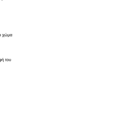
το χώμα
φή του