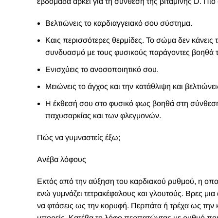
εβδομάδα αρκεί για τη σύνθεση της βιταμίνης D. Πιο
Βελτιώνεις το καρδιαγγειακό σου σύστημα.
Καις περισσότερες θερμίδες. Το σώμα δεν κάνεις τ
συνδυασμό με τους φυσικούς παράγοντες βοηθά τ
Ενισχύεις το ανοσοποιητικό σου.
Μειώνεις το άγχος και την κατάθλιψη και βελτιώνει
Η έκθεσή σου στο φυσικό φως βοηθά στη σύνθεση τ
παχυσαρκίας και των φλεγμονών.
Πώς να γυμναστείς έξω;
Ανέβα λόφους
Εκτός από την αύξηση του καρδιακού ρυθμού, η οποί
ενώ γυμνάζει τετρακέφαλους και γλουτούς. Βρες μια 
να φτάσεις ως την κορυφή. Περπάτα ή τρέχα ως την
μπορείς. Κατέβα το λόφο περπατώντας με ρυθμό που