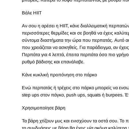
Βάλε ΗΙΙΤ
Αν σου η αρέσει η HIIT, κάνε διαλλειματική περπατώ
περισσότερες θερμίδες και σε βοηθά να έχεις καλύτ
σύντομα διαστήματα την ώρα που περπατάς. Αυτό αυξ
που χρειάζεται να ασκηθείς. Για παράδειγμα, αν έχει
Περπάτα για 4 λεπτά, έπειτα περπάτα όσο πιο γρήγο
ρυθμό βάδισης και επανάλαβε.
Κάνε κυκλική προπόνηση στο πάρκο
Ενώ περπατάς ή τρέχεις στο πάρκο μπορείς να ενσ
step ups στον πάγκο, push ups, squats ή burpees. Έτ
Χρησιμοποίησε βάρη
Τα βάρη χτίζουν μυς και ενισχύουν τα οστά σου. Το 
το συνδυάσεις με βάρη θα έχεις μία ακόμα καλύτερ