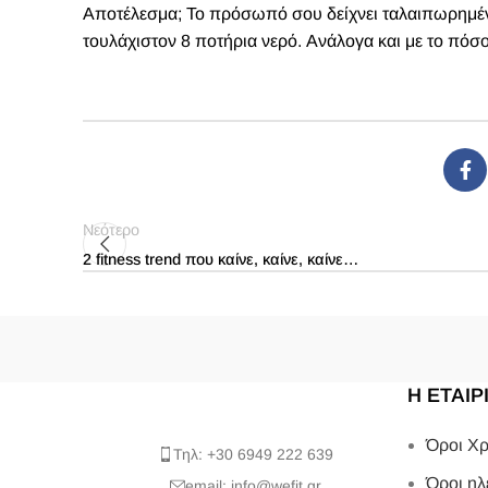
Αποτέλεσμα; Το πρόσωπό σου δείχνει ταλαιπωρημένο
τουλάχιστον 8 ποτήρια νερό. Ανάλογα και με το πόσο
Νεότερο
2 fitness trend που καίνε, καίνε, καίνε…
Η ΕΤΑΙΡ
Όροι Χρ
Τηλ: +30 6949 222 639
Όροι ηλ
email: info@wefit.gr