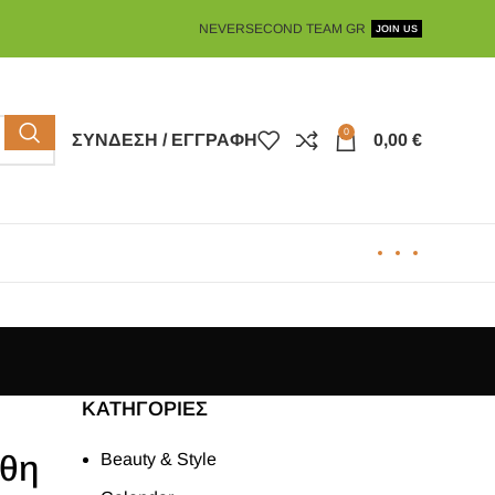
NEVERSECOND TEAM GR
JOIN US
0
ΣΎΝΔΕΣΗ / ΕΓΓΡΑΦΉ
0,00
€
KΑΤΗΓΟΡΊΕΣ
άθη
Beauty & Style