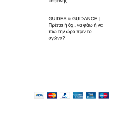
καφεΐνης
GUIDES & GUIDANCE |
Πρέπει ή όχι, να φάω ή να
πιώ την ώρα πριν το
αγώνα?