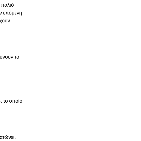
 παλιό
ην επόμενη
έχουν
λύνουν το
ό, το οποίο
ατώνει.