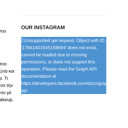
OUR INSTAGRAM
πιο
Unsupported get request. Object with ID
'17841401645158694' does not exist,
cannot be loaded due to missing
permissions, or does not support this
 πιο
operation. Please read the Graph API
ώτα και
documentation at
. Τι
https://developers.facebook.com/docs/graph-
όνο την
api
σου με
akeup
,