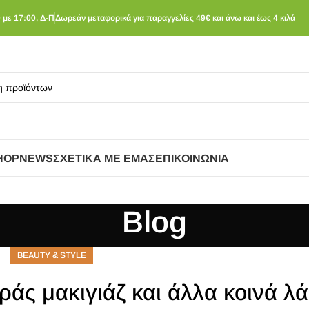
 με 17:00, Δ-Π
Δωρεάν μεταφορικά για παραγγελίες 49€ και άνω και έως 4 κιλά
HOP
NEWS
ΣΧΕΤΙΚΆ ΜΕ ΕΜΆΣ
ΕΠΙΚΟΙΝΩΝΊΑ
Blog
BEAUTY & STYLE
ράς μακιγιάζ και άλλα κοινά λ