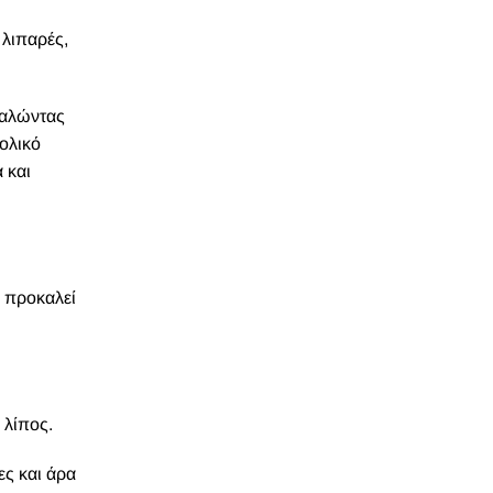
 λιπαρές,
καλώντας
ολικό
 και
ό προκαλεί
 λίπος.
ς και άρα