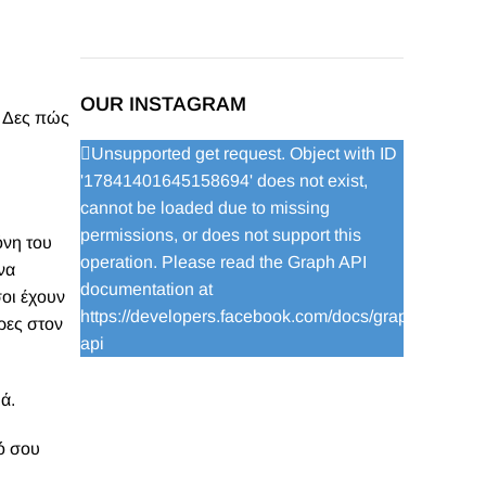
OUR INSTAGRAM
! Δες πώς
Unsupported get request. Object with ID
'17841401645158694' does not exist,
cannot be loaded due to missing
permissions, or does not support this
όνη του
operation. Please read the Graph API
να
documentation at
σοι έχουν
https://developers.facebook.com/docs/graph-
ρες στον
api
ά.
ό σου