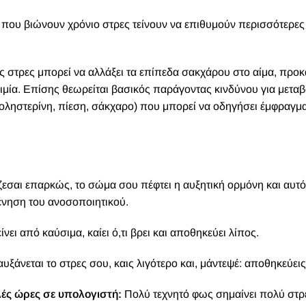
που βιώνουν χρόνιο στρες τείνουν να επιθυμούν περισσότερες
ς στρες μπορεί να αλλάξει τα επίπεδα σακχάρου στο αίμα, προ
μία. Επίσης θεωρείται βασικός παράγοντας κινδύνου για μεταβ
ληστερίνη, πίεση, σάκχαρο) που μπορεί να οδηγήσει έμφραγμα
εσαι επαρκώς, το σώμα σου πέφτει η αυξητική ορμόνη και αυτ
ένηση του ανοσοποιητικού.
ει από καύσιμα, καίει ό,τι βρει και αποθηκεύει λίπος.
υξάνεται το στρες σου, καις λιγότερο και, μάντεψέ: αποθηκεύεις
λές ώρες σε υπολογιστή:
Πολύ τεχνητό φως σημαίνει πολύ στρε