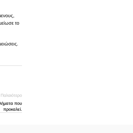
μενους,
μείωσε το
μειώσεις.
Παλαιότερο
βλήματα που
προκαλεί.