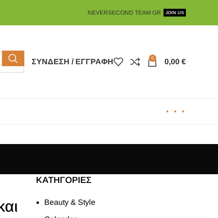
NEVERSECOND TEAM GR
JOIN US
0
ΣΎΝΔΕΣΗ / ΕΓΓΡΑΦΉ
0,00
€
KΑΤΗΓΟΡΊΕΣ
και
Beauty & Style