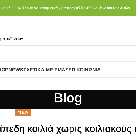
 με 17:00, Δ-Π
Δωρεάν μεταφορικά για παραγγελίες 49€ και άνω και έως 4 κιλά
HOP
NEWS
ΣΧΕΤΙΚΆ ΜΕ ΕΜΆΣ
ΕΠΙΚΟΙΝΩΝΊΑ
Blog
ΥΓΕΙΑ
πεδη κοιλιά χωρίς κοιλιακούς 