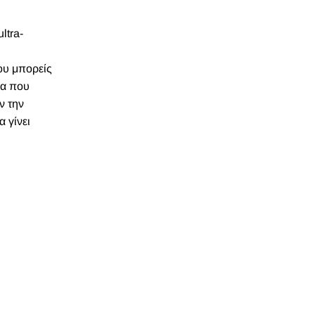
ltra-
που μπορείς
να που
ν την
 γίνει