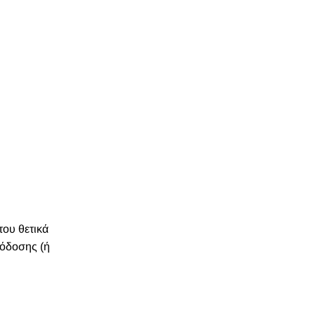
του θετικά
πόδοσης (ή