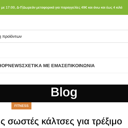
 με 17:00, Δ-Π
Δωρεάν μεταφορικά για παραγγελίες 49€ και άνω και έως 4 κιλά
HOP
NEWS
ΣΧΕΤΙΚΆ ΜΕ ΕΜΆΣ
ΕΠΙΚΟΙΝΩΝΊΑ
Blog
FITNESS
ις σωστές κάλτσες για τρέξιμο