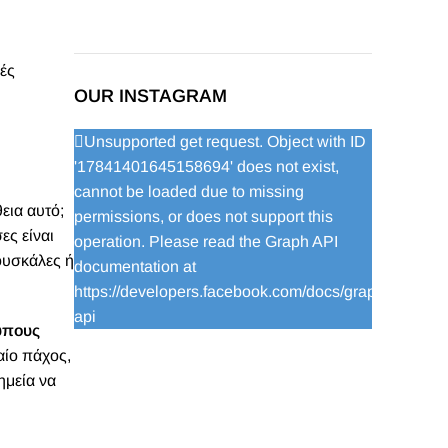
λές
OUR INSTAGRAM
Unsupported get request. Object with ID
'17841401645158694' does not exist,
cannot be loaded due to missing
εια αυτό;
permissions, or does not support this
ες είναι
operation. Please read the Graph API
φουσκάλες ή
documentation at
https://developers.facebook.com/docs/graph-
api
τύπους
αίο πάχος,
ημεία να