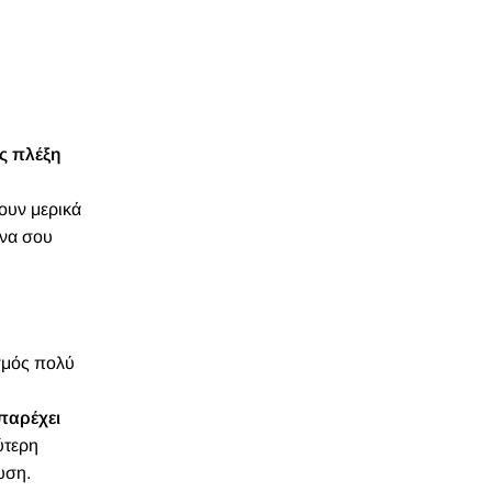
ς πλέξη
χουν μερικά
ένα σου
σμός πολύ
παρέχει
ύτερη
υση.