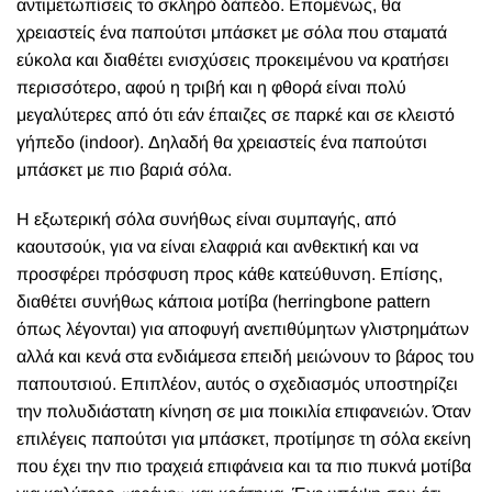
αντιμετωπίσεις το σκληρό δάπεδο. Επομένως, θα
χρειαστείς ένα παπούτσι μπάσκετ με σόλα που σταματά
εύκολα και διαθέτει ενισχύσεις προκειμένου να κρατήσει
περισσότερο, αφού η τριβή και η φθορά είναι πολύ
μεγαλύτερες από ότι εάν έπαιζες σε παρκέ και σε κλειστό
γήπεδο (indoor). Δηλαδή θα χρειαστείς ένα παπούτσι
μπάσκετ με πιο βαριά σόλα.
Η εξωτερική σόλα συνήθως είναι συμπαγής, από
καουτσούκ, για να είναι ελαφριά και ανθεκτική και να
προσφέρει πρόσφυση προς κάθε κατεύθυνση. Επίσης,
διαθέτει συνήθως κάποια μοτίβα (herringbone pattern
όπως λέγονται) για αποφυγή ανεπιθύμητων γλιστρημάτων
αλλά και κενά στα ενδιάμεσα επειδή μειώνουν το βάρος του
παπουτσιού. Επιπλέον, αυτός ο σχεδιασμός υποστηρίζει
την πολυδιάστατη κίνηση σε μια ποικιλία επιφανειών. Όταν
επιλέγεις παπούτσι για μπάσκετ, προτίμησε τη σόλα εκείνη
που έχει την πιο τραχειά επιφάνεια και τα πιο πυκνά μοτίβα