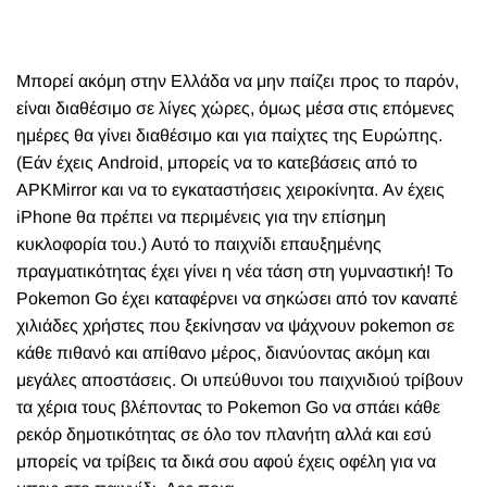
Μπορεί ακόμη στην Ελλάδα να μην παίζει προς το παρόν,
είναι διαθέσιμο σε λίγες χώρες, όμως μέσα στις επόμενες
ημέρες θα γίνει διαθέσιμο και για παίχτες της Ευρώπης.
(Εάν έχεις Android, μπορείς να το κατεβάσεις από το
APKMirror
και να το εγκαταστήσεις χειροκίνητα. Αν έχεις
iPhone θα πρέπει να περιμένεις για την επίσημη
κυκλοφορία του.) Αυτό το παιχνίδι επαυξημένης
πραγματικότητας έχει γίνει η νέα τάση στη γυμναστική! Το
Pokemon Go έχει καταφέρνει να σηκώσει από τον καναπέ
χιλιάδες χρήστες που ξεκίνησαν να ψάχνουν pokemon σε
κάθε πιθανό και απίθανο μέρος, διανύοντας ακόμη και
μεγάλες αποστάσεις. Οι υπεύθυνοι του παιχνιδιού τρίβουν
τα χέρια τους βλέποντας το Pokemon Go να σπάει κάθε
ρεκόρ δημοτικότητας σε όλο τον πλανήτη αλλά και εσύ
μπορείς να τρίβεις τα δικά σου αφού έχεις οφέλη για να