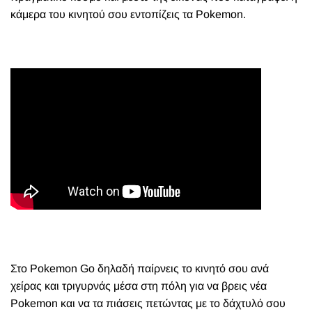
κάμερα του κινητού σου εντοπίζεις τα Pokemon.
Στο Pokemon Go δηλαδή παίρνεις το κινητό σου ανά
χείρας και τριγυρνάς μέσα στη πόλη για να βρεις νέα
Pokemon και να τα πιάσεις πετώντας με το δάχτυλό σου