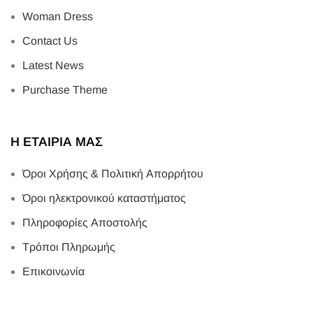
Woman Dress
Contact Us
Latest News
Purchase Theme
Η ΕΤΑΙΡΙΑ ΜΑΣ
Όροι Χρήσης & Πολιτική Απορρήτου
Όροι ηλεκτρονικού καταστήματος
Πληροφορίες Αποστολής
Τρόποι Πληρωμής
Επικοινωνία