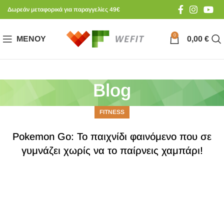
Δωρεάν μεταφορικά για παραγγελίες 49€
0
ΜΕΝΟΎ
0,00
€
Blog
FITNESS
Pokemon Go: Το παιχνίδι φαινόμενο που σε
γυμνάζει χωρίς να το παίρνεις χαμπάρι!