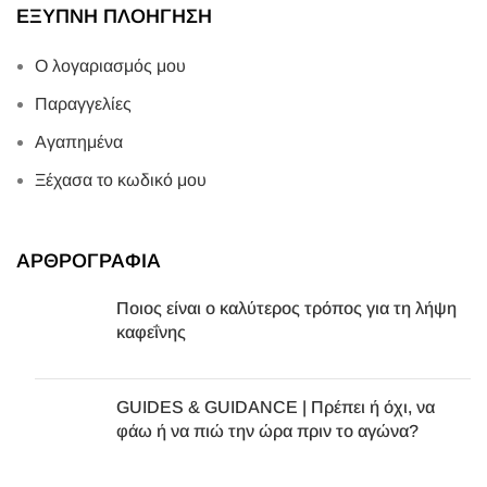
ΕΞΥΠΝΗ ΠΛΟΗΓΗΣΗ
Ο λογαριασμός μου
Παραγγελίες
Αγαπημένα
Ξέχασα το κωδικό μου
ΑΡΘΡΟΓΡΑΦΙΑ
Ποιος είναι ο καλύτερος τρόπος για τη λήψη
καφεΐνης
GUIDES & GUIDANCE | Πρέπει ή όχι, να
φάω ή να πιώ την ώρα πριν το αγώνα?