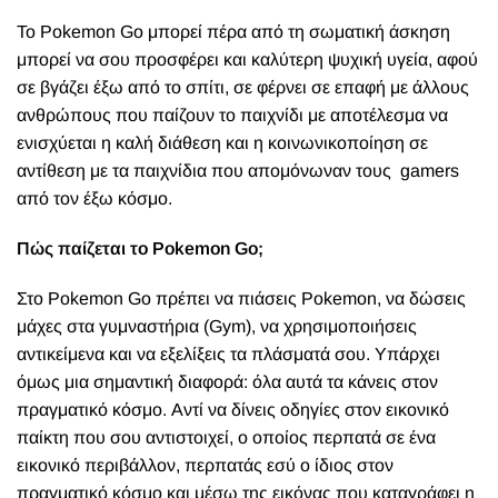
Το Pokemon Go μπορεί πέρα από τη σωματική άσκηση
μπορεί να σου προσφέρει και καλύτερη ψυχική υγεία, αφού
σε βγάζει έξω από το σπίτι, σε φέρνει σε επαφή με άλλους
ανθρώπους που παίζουν το παιχνίδι με αποτέλεσμα να
ενισχύεται η καλή διάθεση και η κοινωνικοποίηση σε
αντίθεση με τα παιχνίδια που απομόνωναν τους gamers
από τον έξω κόσμο.
Πώς παίζεται το Pokemon Go;
Στο Pokemon Go πρέπει να πιάσεις Pokemon, να δώσεις
μάχες στα γυμναστήρια (Gym), να χρησιμοποιήσεις
αντικείμενα και να εξελίξεις τα πλάσματά σου. Υπάρχει
όμως μια σημαντική διαφορά: όλα αυτά τα κάνεις στον
πραγματικό κόσμο. Αντί να δίνεις οδηγίες στον εικονικό
παίκτη που σου αντιστοιχεί, ο οποίος περπατά σε ένα
εικονικό περιβάλλον, περπατάς εσύ ο ίδιος στον
πραγματικό κόσμο και μέσω της εικόνας που καταγράφει η