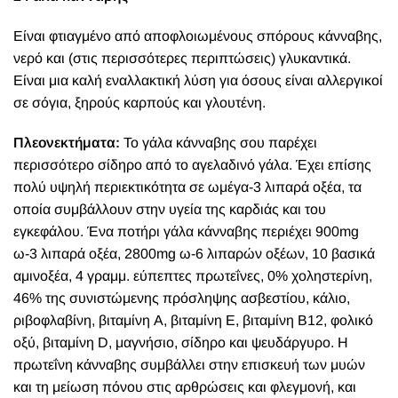
Είναι φτιαγμένο από αποφλοιωμένους σπόρους κάνναβης,
νερό και (στις περισσότερες περιπτώσεις) γλυκαντικά.
Είναι μια καλή εναλλακτική λύση για όσους είναι αλλεργικοί
σε σόγια, ξηρούς καρπούς και γλουτένη.
Πλεονεκτήματα:
Το γάλα κάνναβης σου παρέχει
περισσότερο σίδηρο από το αγελαδινό γάλα. Έχει επίσης
πολύ υψηλή περιεκτικότητα σε ωμέγα-3 λιπαρά οξέα, τα
οποία συμβάλλουν στην υγεία της καρδιάς και του
εγκεφάλου. Ένα ποτήρι γάλα κάνναβης περιέχει
900mg
ω-3 λιπαρά οξέα, 2800mg ω-6 λιπαρών οξέων, 10 βασικά
αμινοξέα, 4 γραμμ. εύπεπτες πρωτεΐνες, 0% χοληστερίνη,
46% της συνιστώμενης πρόσληψης ασβεστίου, κάλιο,
ριβοφλαβίνη, βιταμίνη Α, βιταμίνη Ε, βιταμίνη Β12, φολικό
οξύ, βιταμίνη D, μαγνήσιο, σίδηρο και ψευδάργυρο.
Η
πρωτεΐνη κάνναβης συμβάλλει στην επισκευή των μυών
και τη μείωση πόνου στις αρθρώσεις και φλεγμονή, και