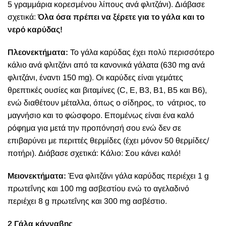
5 γραμμάρια κορεσμένου λίπους ανά φλιτζάνι). Διάβασε
σχετικά:
Όλα όσα πρέπει να ξέρετε για το γάλα και το
νερό καρύδας!
Πλεονεκτήματα:
Το γάλα καρύδας έχει πολύ περισσότερο
κάλιο ανά φλιτζάνι από τα κανονικά γάλατα (630 mg ανά
φλιτζάνι, έναντι 150 mg).
Οι καρύδες είναι γεμάτες
θρεπτικές ουσίες και βιταμίνες (C, Ε, Β3, Β1, Β5 και Β6),
ενώ διαθέτουν μέταλλα, όπως ο σίδηρος, το νάτριος, το
μαγνήσιο και το φώσφορο. Επομένως είναι ένα καλό
ρόφημα για μετά την προπόνησή σου ενώ δεν σε
επιβαρύνει με περιττές θερμίδες (έχει μόνον 50 θερμίδες/
ποτήρι). Διάβασε σχετικά:
Κάλιο: Σου κάνει καλό!
Μειονεκτήματα:
Ένα φλιτζάνι γάλα καρύδας περιέχει 1 g
πρωτεΐνης και 100 mg ασβεστίου ενώ το αγελαδινό
περιέχει 8 g πρωτεΐνης και 300 mg ασβέστιο.
2 Γάλα κάνναβης