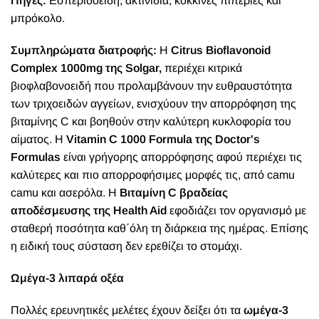
Πηγές:
Εσπεριδοειδή, ακτινίδια, κόκκινες πιπεριές και
μπρόκολο.
Συμπληρώματα διατροφής:
Η
Citrus Bioflavonoid
Complex 1000mg της Solgar,
περιέχει κιτρικά
βιοφλαβονοειδή που προλαμβάνουν την ευθραυστότητα
των τριχοειδών αγγείων, ενισχύουν την απορρόφηση της
βιταμίνης C και βοηθούν στην καλύτερη κυκλοφορία του
αίματος. Η
Vitamin C 1000 Formula της Doctor's
Formulas
είναι γρήγορης απορρόφησης αφού περιέχει τις
καλύτερες και πιο απορροφήσιμες μορφές τις, από camu
camu και ασερόλα. Η
Bιταμίνη C βραδείας
αποδέσμευσης της Health Aid
εφοδιάζει τον οργανισμό με
σταθερή ποσότητα καθ΄όλη τη διάρκεια της ημέρας. Επίσης
η ειδική τους σύσταση δεν ερεθίζει το στομάχι.
Ωμέγα-3 λιπαρά οξέα
Πολλές ερευνητικές μελέτες έχουν δείξει ότι τα
ωμέγα-3