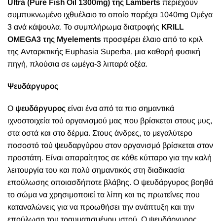
Ultra (Pure Fish Oil 1300mg) της Lamberts
περιέχουν
συμπυκνωμένο ιχθυέλαιο το οποίο παρέχει 1040mg Ωμέγα
3 ανά κάψουλα. Το συμπλήρωμα διατροφής
KRILL
OMEGA3 της Myelements
προσφέρει έλαιο από το κριλ
της Ανταρκτικής Euphasia Superba, μια καθαρή φυσική
πηγή, πλούσια σε ωμέγα-3 λιπαρά οξέα.
Ψευδάργυρος
Ο
ψευδάργυρος
είναι ένα από τα πιο σημαντικά
ιχνοστοιχεία τού οργανισμού μας που βρίσκεται στους μυς,
στα οστά και στο δέρμα. Στους άνδρες, το μεγαλύτερο
ποσοστό τού ψευδαργύρου στον οργανισμό βρίσκεται στον
προστάτη. Είναι απαραίτητος σε κάθε κύτταρο για την καλή
λειτουργία του και πολύ σημαντικός στη διαδικασία
επούλωσης οποιασδήποτε βλάβης. Ο ψευδάργυρος βοηθά
το σώμα να χρησιμοποιεί τα λίπη και τις πρωτεΐνες που
καταναλώνεις για να προωθήσει την ανάπτυξη και την
επούλωση του τραυματισμένου ιστού. Ο ψευδάργυρος