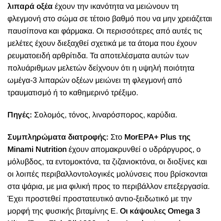
λιπαρά οξέα
έχουν την ικανότητα να μειώνουν τη
φλεγμονή στο σώμα σε τέτοιο βαθμό που να μην χρειάζεται
παυσίπονα και φάρμακα. Οι περισσότερες από αυτές τις
μελέτες έχουν διεξαχθεί σχετικά με τα άτομα που έχουν
ρευματοειδή αρθρίτιδα. Τα αποτελέσματα αυτών των
πολυάριθμων μελετών δείχνουν ότι η υψηλή ποιότητα
ωμέγα-3 λιπαρών οξέων μειώνει τη φλεγμονή από
τραυματισμό ή το καθημερινό τρέξιμο.
Πηγές:
Σολομός, τόνος, λιναρόσπορος, καρύδια.
Συμπληρώματα διατροφής:
Στο
MorEPA+ Plus της
Minami Nutrition
έχουν απομακρυνθεί ο υδράργυρος, ο
μόλυβδος, τα εντομοκτόνα, τα ζιζανιοκτόνα, οι διοξίνες και
οι λοιπές περιβαλλοντολογικές μολύνσεις που βρίσκονται
στα ψάρια, με μια φιλική προς το περιβάλλον επεξεργασία.
Έχει προστεθεί προστατευτικό αντιο-ξειδωτικό με την
μορφή της φυσικής βιταμίνης Ε.
Οι κάψουλες Omega 3