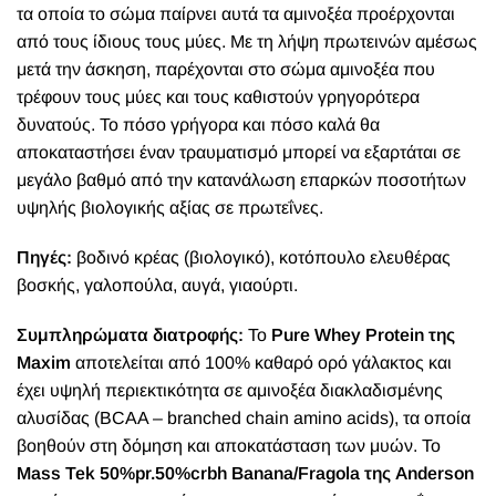
τα οποία το σώμα παίρνει αυτά τα αμινοξέα προέρχονται
από τους ίδιους τους μύες. Με τη λήψη πρωτεινών αμέσως
μετά την άσκηση, παρέχονται στο σώμα αμινοξέα που
τρέφουν τους μύες και τους καθιστούν γρηγορότερα
δυνατούς. Το πόσο γρήγορα και πόσο καλά θα
αποκαταστήσει έναν τραυματισμό μπορεί να εξαρτάται σε
μεγάλο βαθμό από την κατανάλωση επαρκών ποσοτήτων
υψηλής βιολογικής αξίας σε πρωτεΐνες.
Πηγές:
βοδινό κρέας (βιολογικό), κοτόπουλο ελευθέρας
βοσκής, γαλοπούλα, αυγά, γιαούρτι.
Συμπληρώματα διατροφής:
Το
Pure Whey Protein της
Maxim
αποτελείται από 100% καθαρό ορό γάλακτος και
έχει υψηλή περιεκτικότητα σε αμινοξέα διακλαδισμένης
αλυσίδας (BCAA – branched chain amino acids), τα οποία
βοηθούν στη δόμηση και αποκατάσταση των μυών. Το
Mass Tek 50%pr.50%crbh Banana/Fragola της Anderson