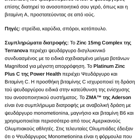
επίσης διατηρεί το ανοσοποιητικό σου γερό, όπως και η
βιταμίνη Α, προστατεύοντας σε από ιούς.
Πηγές:
στρείδια, καρύδια, σπόροι, κοτόπουλο.
Συμπληρώματα διατροφής:
Το
Zinc 15mg Complex της
Terranova
περιέχει ψευδάργυρο δισγλυκινικό
συνδυασμένος με το ειδικά σχεδιασμένο μείγμα βοτάνων
Magnifood για μέγιστη απορρόφηση. Το
Platinum Zinc
Ρlus C της Power Health
περιέχει Ψευδάργυρο και
Βιταμίνη C. Η προσθήκη βιταμίνης C ισχυροποιεί τη δράση
τού ψευδαργύρου ειδικά στην κατεύθυνση της ενίσχυσης
του ανοσοποιητικού συστήματος. Το
ZMA™
της Aderson
είναι ένα συμπλήρωμα διατροφής με αναβολική δράση με
ψευδάργυρο mοnometionina, μαγνήσιο και βιταμίνη Β6 και
χρησιμοποιείται περισσότερο από τους Αμερικανούς
Ολυμπιακούς αθλητές. Στις τελευταίες Ολυμπιάδες έδειξαν
ότι ο Ψευδάργυρος Μonometionina είναι η φόρμουλα που