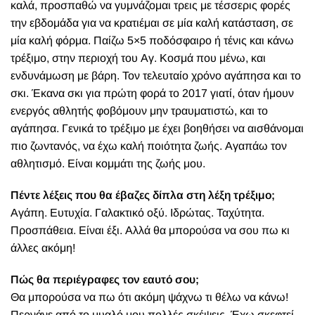
καλά, προσπαθώ να γυμνάζομαι τρεις με τέσσερις φορές
την εβδομάδα για να κρατιέμαι σε μία καλή κατάσταση, σε
μία καλή φόρμα. Παίζω 5×5 ποδόσφαιρο ή τένις και κάνω
τρέξιμο, στην περιοχή του Αγ. Κοσμά που μένω, και
ενδυνάμωση με βάρη. Τον τελευταίο χρόνο αγάπησα και το
σκι. Έκανα σκι για πρώτη φορά το 2017 γιατί, όταν ήμουν
ενεργός αθλητής φοβόμουν μην τραυματιστώ, και το
αγάπησα. Γενικά το τρέξιμο με έχει βοηθήσει να αισθάνομαι
πιο ζωντανός, να έχω καλή ποιότητα ζωής. Αγαπάω τον
αθλητισμό. Είναι κομμάτι της ζωής μου.
Πέντε λέξεις που θα έβαζες δίπλα στη λέξη τρέξιμο;
Αγάπη. Ευτυχία. Γαλακτικό οξύ. Ιδρώτας. Ταχύτητα.
Προσπάθεια. Είναι έξι. Αλλά θα μπορούσα να σου πω κι
άλλες ακόμη!
Πώς θα περιέγραφες τον εαυτό σου;
Θα μπορούσα να πω ότι ακόμη ψάχνω τι θέλω να κάνω!
Περνάνε από το μυαλό μου πολλές σκέψεις. Έχω σκεφτεί