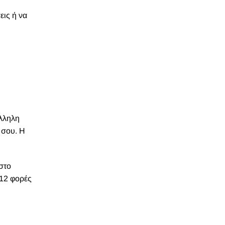
εις ή να
άλληλη
 σου. Η
στο
 12 φορές