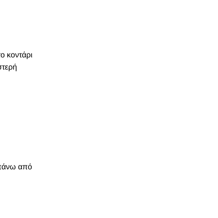
το κοντάρι
στερή
 πάνω από