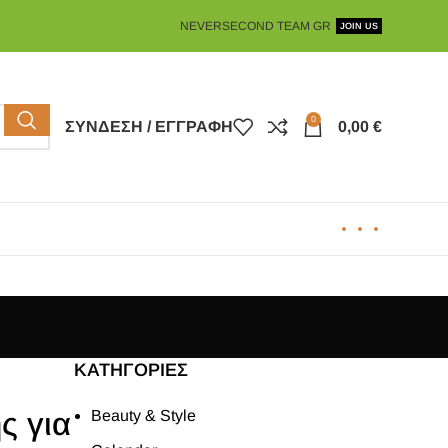
NEVERSECOND TEAM GR
JOIN US
0
ΣΎΝΔΕΣΗ / ΕΓΓΡΑΦΉ
0,00
€
KΑΤΗΓΟΡΊΕΣ
ς για
Beauty & Style