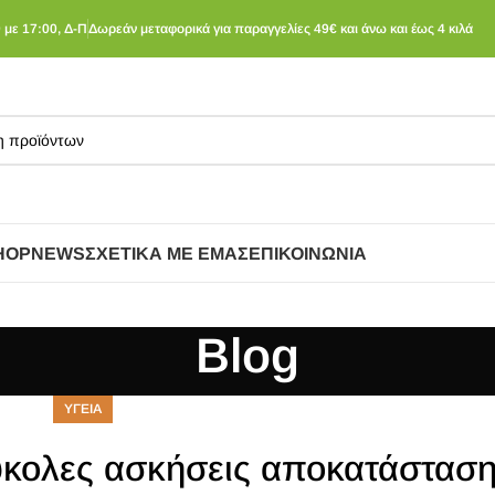
 με 17:00, Δ-Π
Δωρεάν μεταφορικά για παραγγελίες 49€ και άνω και έως 4 κιλά
HOP
NEWS
ΣΧΕΤΙΚΆ ΜΕ ΕΜΆΣ
ΕΠΙΚΟΙΝΩΝΊΑ
Blog
ΥΓΕΙΑ
κολες ασκήσεις αποκατάσταση