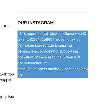
OUR INSTAGRAM
 σπίτι
Unsupported get request. Object with ID
'17841401645158694' does not exist,
cannot be loaded due to missing
permissions, or does not support this
operation. Please read the Graph API
documentation at
https://developers.facebook.com/docs/graph-
ρωση του
api
συμβεί
ηση είναι