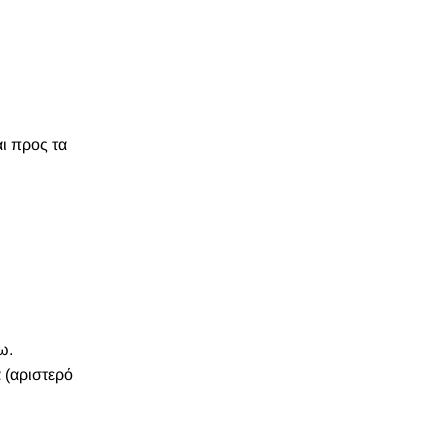
ι προς τα
ω.
 (αριστερό