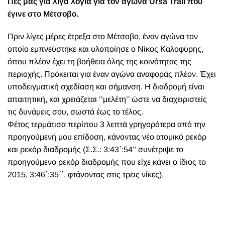
Πες μας για λίγα λόγια για τον αγώνα Ursa Trail που
έγινε στο Μέτσοβο.
Πριν λίγες μέρες έτρεξα στο Μέτσοβο, έναν αγώνα τον
οποίο εμπνεύστηκε και υλοποίησε ο Νίκος Καλοφύρης,
όπου πλέον έχει τη βοήθεια όλης της κοινότητας της
περιοχής. Πρόκειται για έναν αγώνα αναφοράς πλέον. Έχει
υποδειγματική σχεδίαση και σήμανση. Η διαδρομή είναι
απαιτητική, και χρειάζεται ‘’μελέτη’’ ώστε να διαχειριστείς
τις δυνάμεις σου, σωστά έως το τέλος.
Φέτος τερμάτισα περίπου 3 λεπτά γρηγορότερα από την
προηγούμενή μου επίδοση, κάνοντας νέο ατομικό ρεκόρ
και ρεκόρ διαδρομής (Σ.Σ.: 3:43΄:54’’ συνέτριψε το
προηγούμενο ρεκόρ διαδρομής που είχε κάνει ο ίδιος το
2015, 3:46΄:35΄΄, φτάνοντας στις τρεις νίκες).