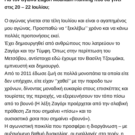
στις 20 – 22 Ιουλίου;
Ο αγώνας γίνεται στα τέλη Ιουλίου και είναι ο αγαπημένος
μου αγώνας. Προσπαθώ να ‘’ξεκλέβω’’ χρόνο και να κάνω
πολλές προπονήσεις εκεί.
Έχει δημιουργηθεί από ανθρώπους που λατρεύουν το
Ζαγόρι και την Τύμφη. Όπως στην περίπτωση του
Μετσόβου, αντίστοιχα εδώ έχουμε τον Βασίλη Τζουμάκα,
εμπνευστή και δημιουργό.
Από το 2011 έδωσε ζωή σε πολλά μονοπάτια τα οποία είτε
δεν υπήρχαν, είτε είχαν ‘’χαθεί’’ με την παροδο των
χρόνων, δίνοντας μοναδική ευκαιρία στους επισκέπτες και
τουρίστες της περιοχής, να εξερευνήσουν τον τόπο πίσω
από το βουνό (Η λέξη Ζαγόρι προέρχεται από την σλαβική
πρόθεση
Za
που σημαίνει «πίσω» και το
ουσιαστικό
gora
που σημαίνει «βουνό»).
Η αγωνιστική ποικιλία που προσφέρει η διοργάνωση – με
αυξανόμενο βαθμό δυσκολίας, οι εναλλαγές στο τερέν, η