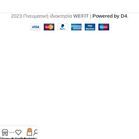
2023
Πνευματική ιδιοκτησία
WEFIT
|
Powered by D4
.
0
τάστημα
Πλευρική Στήλη
Αγαπημένα
Ο λογαριασμός μου
Καλάθι