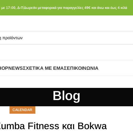
 με 17:00, Δ-Π
Δωρεάν μεταφορικά για παραγγελίες 49€ και άνω και έως 4 κιλά
HOP
NEWS
ΣΧΕΤΙΚΆ ΜΕ ΕΜΆΣ
ΕΠΙΚΟΙΝΩΝΊΑ
Blog
CALENDAR
Zumba Fitness και Bokwa