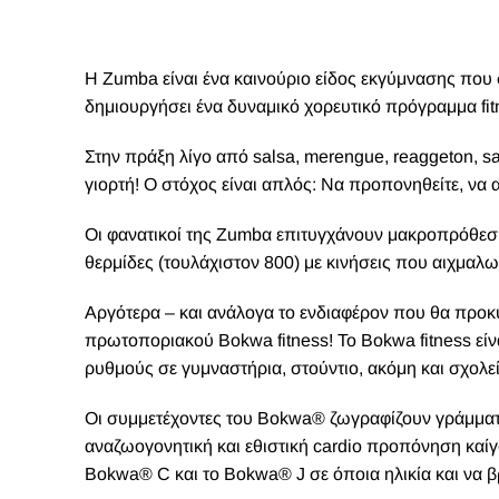
Η
Zumba
είναι ένα καινούριο είδος εκγύμνασης που σ
δημιουργήσει ένα δυναμικό χορευτικό πρόγραμμα fi
Στην πράξη λίγο από salsa, merengue, reaggeton, sam
γιορτή! Ο στόχος είναι απλός: Να προπονηθείτε, να 
Οι φανατικοί της Zumbα επιτυγχάνουν μακροπρόθεσ
θερμίδες (τουλάχιστον 800) με κινήσεις που αιχμαλω
Αργότερα – και ανάλογα το ενδιαφέρον που θα προκύψ
πρωτοποριακού Bokwa fitness! Το Bokwa fitness εί
ρυθμούς σε γυμναστήρια, στούντιο, ακόμη και σχολεί
Οι συμμετέχοντες του Bokwa® ζωγραφίζουν γράμματα 
αναζωογονητική και εθιστική cardio προπόνηση καίγ
Bokwa® C και το Bokwa® J σε όποια ηλικία και να βρί