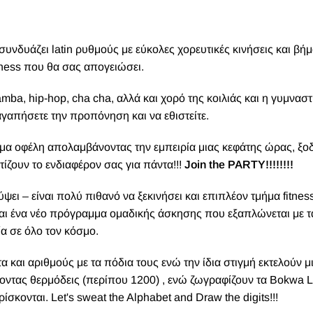
υνδυάζει latin ρυθμούς με εύκολες χορευτικές κινήσεις και βήμ
tness που θα σας απογειώσει.
ba, hip-hop, cha cha, αλλά και χορό της κοιλιάς και η γυμναστι
αγαπήσετε την προπόνηση και να εθιστείτε.
μα οφέλη απολαμβάνοντας την εμπειρία μιας κεφάτης ώρας, ξο
τίζουν το ενδιαφέρον σας για πάντα!!!
Join the PARTY!!!!!!!!
ει – είναι πολύ πιθανό να ξεκινήσει και επιπλέον τμήμα fitnes
ναι ένα νέο πρόγραμμα ομαδικής άσκησης που εξαπλώνεται με τ
α σε όλο τον κόσμο.
και αριθμούς με τα πόδια τους ενώ την ίδια στιγμή εκτελούν μ
οντας θερμόδεις (περίπου 1200) , ενώ ζωγραφίζουν τα Bokwa L
σκονται. Let's sweat the Alphabet and Draw the digits!!!