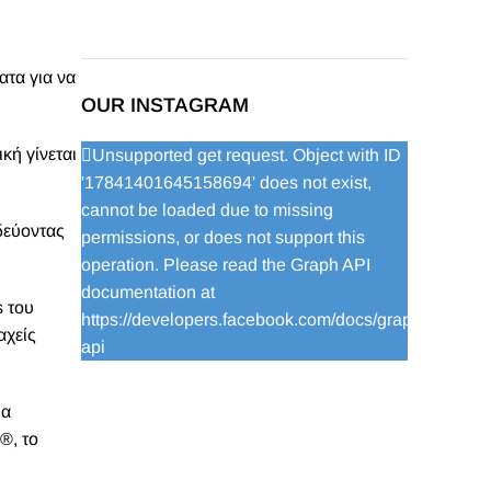
ατα για να
OUR INSTAGRAM
κή γίνεται
Unsupported get request. Object with ID
'17841401645158694' does not exist,
cannot be loaded due to missing
δεύοντας
permissions, or does not support this
operation. Please read the Graph API
documentation at
s του
https://developers.facebook.com/docs/graph-
αχείς
api
ια
®, το