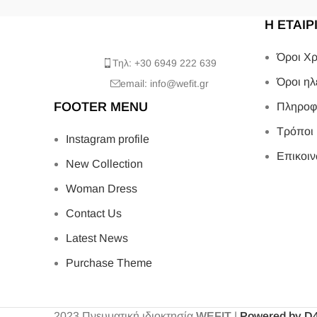
Η ΕΤΑΙΡ
Όροι Χρ
Τηλ: +30 6949 222 639
Όροι ηλ
email: info@wefit.gr
FOOTER MENU
Πληροφ
Τρόποι
Instagram profile
Επικοιν
New Collection
Woman Dress
Contact Us
Latest News
Purchase Theme
2023
Πνευματική ιδιοκτησία
WEFIT
|
Powered by D