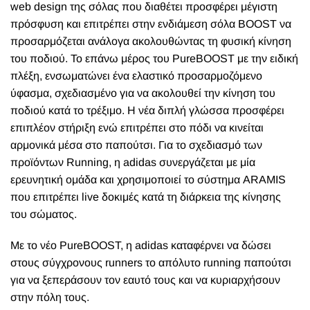
web design της σόλας που διαθέτει προσφέρει μέγιστη
πρόσφυση και επιτρέπει στην ενδιάμεση σόλα
BOOST
να
προσαρμόζεται ανάλογα ακολουθώντας τη φυσική κίνηση
του ποδιού. Το επάνω μέρος του
PureBOOST
με την ειδική
πλέξη, ενσωματώνει ένα ελαστικό προσαρμοζόμενο
ύφασμα, σχεδιασμένο για να ακολουθεί την κίνηση του
ποδιού κατά το τρέξιμο. Η νέα διπλή γλώσσα προσφέρει
επιπλέον στήριξη ενώ επιτρέπει στο πόδι να κινείται
αρμονικά μέσα στο παπούτσι. Για το σχεδιασμό των
προϊόντων
Running
, η
adidas
συνεργάζεται με μία
ερευνητική ομάδα και χρησιμοποιεί το σύστημα ARAMIS
που επιτρέπει live δοκιμές κατά τη διάρκεια της κίνησης
του σώματος.
Με το νέο
PureBOOST
, η adidas καταφέρνει να δώσει
στους σύγχρονους runners το απόλυτο running παπούτσι
για να ξεπεράσουν τον εαυτό τους και να κυριαρχήσουν
στην πόλη τους.