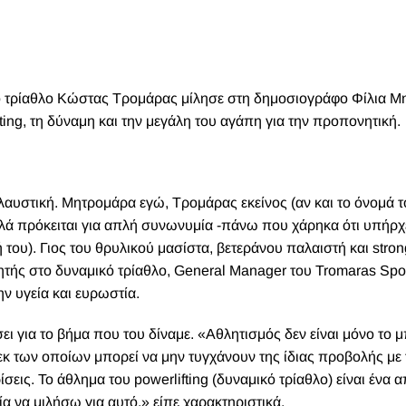
 τρίαθλο Κώστας Τρομάρας μίλησε στη δημοσιογράφο Φίλια Μ
ifting, τη δύναμη και την μεγάλη του αγάπη για την προπονητική.
αυστική. Μητρομάρα εγώ, Τρομάρας εκείνος (αν και το όνομά τ
λά πρόκειται για απλή συνωνυμία -πάνω που χάρηκα ότι υπήρχ
ου). Γιος του θρυλικού μασίστα, βετεράνου παλαιστή και stro
ής στο δυναμικό τρίαθλο, General Manager του Tromaras Spor
ην υγεία και ευρωστία.
ι για το βήμα που του δίναμε. «Αθλητισμός δεν είναι μόνο το μ
εκ των οποίων μπορεί να μην τυγχάνουν της ίδιας προβολής με 
εις. Το άθλημα του powerlifting (δυναμικό τρίαθλο) είναι ένα 
ία να μιλήσω για αυτό.» είπε χαρακτηριστικά.