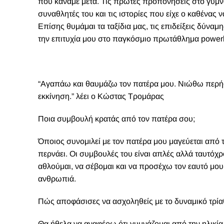
που κάναμε μετά. Τις πρώτες προπονήσεις στο γυμνα
συναθλητές του και τις ιστορίες που είχε ο καθένας 
Επίσης θυμάμαι τα ταξίδια μας, τις επιδείξεις δύνα
την επιτυχία μου στο παγκόσμιο πρωτάθλημα powerli
“Αγαπάω και θαυμάζω τον πατέρα μου. Νιώθω περήφ
εκκίνηση.” λέει ο Κώστας Τρομάρας
Ποια συμβουλή κρατάς από τον πατέρα σου;
Όποιος συνομιλεί με τον πατέρα μου μαγεύεται από τ
περνάει. Οι συμβουλές του είναι απλές αλλά ταυτόχρο
αθλούμαι, να σέβομαι και να προσέχω τον εαυτό μου
ανθρωπιά.
Πώς αποφάσισες να ασχοληθείς με το δυναμικό τρίαθ
Θα ήθελα να αναφέρω ότι γυμνάζομαι από την ηλικία