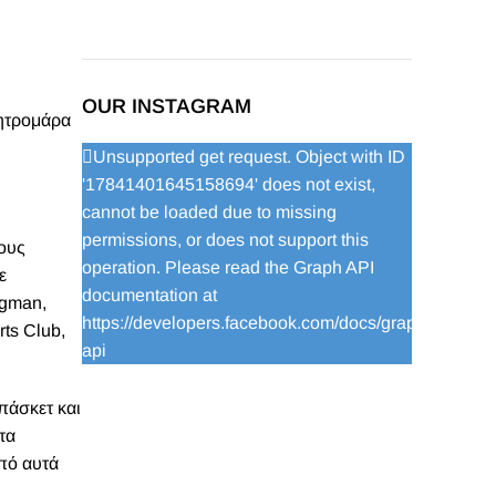
OUR INSTAGRAM
ητρομάρα
Unsupported get request. Object with ID
'17841401645158694' does not exist,
cannot be loaded due to missing
permissions, or does not support this
ους
operation. Please read the Graph API
ε
documentation at
ngman,
https://developers.facebook.com/docs/graph-
ts Club,
api
πάσκετ και
τα
από αυτά