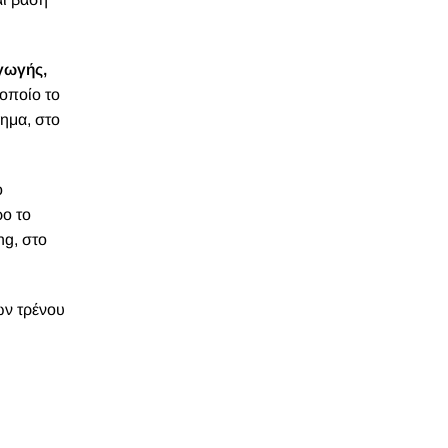
γωγής,
οποίο το
ημα, στο
ο
ρο το
ng, στο
ών τρένου