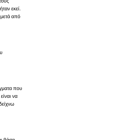
τους
ήταν εκεί.
 μετά από
ου
άγματα που
είναι να
 δείχνω
αι βάση