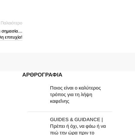
Παλαιότερο
ει σημασία…
λη επιτυχία!
ΑΡΘΡΟΓΡΑΦΙΑ
Ποιος είναι ο καλύτερος
τρόπος για τη λήψη
καφεΐνης
GUIDES & GUIDANCE |
Πρέπει ή όχι, να φάω ή να
πιώ την ώρα πριν το