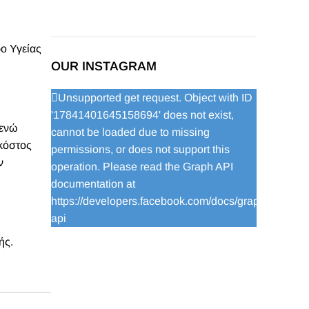
ο Υγείας
OUR INSTAGRAM
Unsupported get request. Object with ID
'17841401645158694' does not exist,
 ενώ
cannot be loaded due to missing
 κόστος
permissions, or does not support this
ν
operation. Please read the Graph API
documentation at
https://developers.facebook.com/docs/graph-
api
ής.