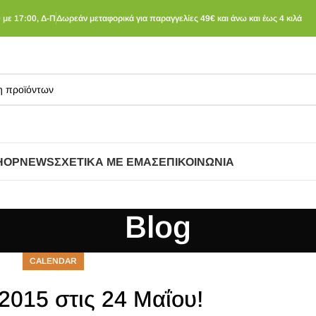
 με 17:00, Δ-Π
Δωρεάν μεταφορικά για παραγγελίες 49€ και άνω και έως 4 κιλά
HOP
NEWS
ΣΧΕΤΙΚΆ ΜΕ ΕΜΆΣ
ΕΠΙΚΟΙΝΩΝΊΑ
Blog
CALENDAR
2015 στις 24 Μαΐου!