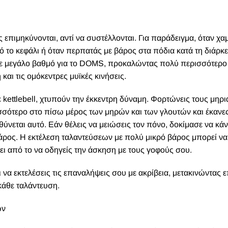
ύες επιμηκύνονται, αντί να συστέλλονται. Για παράδειγμα, όταν χ
πό το κεφάλι ή όταν περπατάς με βάρος στα πόδια κατά τη διάρκε
 σε μεγάλο βαθμό για το DOMS, προκαλώντας πολύ περισσότερο
και τις ομόκεντρες μυϊκές κινήσεις.
 με kettlebell, χτυπούν την έκκεντρη δύναμη. Φορτώνεις τους μηρι
ισσότερο στο πίσω μέρος των μηρών και των γλουτών και έκανε
υθύνεται αυτό. Εάν θέλεις να μειώσεις τον πόνο, δοκίμασε να κάν
 βάρος. Η εκτέλεση ταλαντεύσεων με πολύ μικρό βάρος μπορεί να
ψει από το να οδηγείς την άσκηση με τους γοφούς σου.
ι να εκτελέσεις τις επαναλήψεις σου με ακρίβεια, μετακινώντας 
κάθε ταλάντευση.
ών