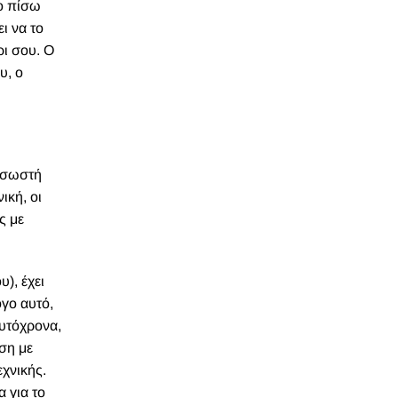
το πίσω
ι να το
ρι σου. Ο
υ, ο
η σωστή
ική, οι
ς με
), έχει
γο αυτό,
αυτόχρονα,
ση με
εχνικής.
α για το