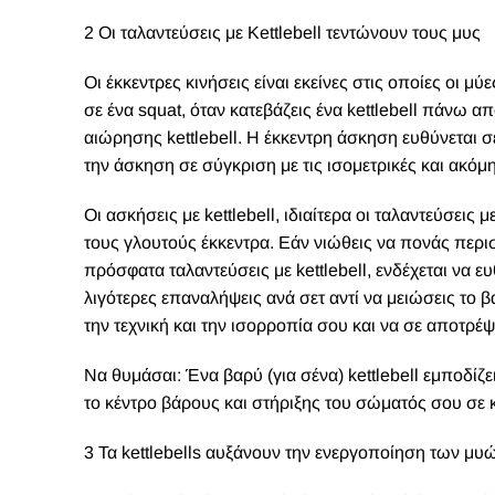
2 Οι ταλαντεύσεις με Kettlebell τεντώνουν τους μυς
Οι έκκεντρες κινήσεις είναι εκείνες στις οποίες οι μ
σε ένα squat, όταν κατεβάζεις ένα kettlebell πάνω α
αιώρησης kettlebell. Η έκκεντρη άσκηση ευθύνεται
την άσκηση σε σύγκριση με τις ισομετρικές και ακόμη 
Οι ασκήσεις με kettlebell, ιδιαίτερα οι ταλαντεύσεις
τους γλουτούς έκκεντρα. Εάν νιώθεις να πονάς περ
πρόσφατα ταλαντεύσεις με kettlebell, ενδέχεται να ε
λιγότερες επαναλήψεις ανά σετ αντί να μειώσεις το
την τεχνική και την ισορροπία σου και να σε αποτρέ
Να θυμάσαι: Ένα βαρύ (για σένα) kettlebell εμποδίζε
το κέντρο βάρους και στήριξης του σώματός σου σε 
3 Τα kettlebells αυξάνουν την ενεργοποίηση των μυ