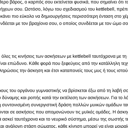
ερο βάρος, ο καρπός σου εκτείνεται φυσικά, που σημαίνει ότι 
ήχεων σου. Ωστόσο, λόγω του σχεδιασμού του kettlebell, πρέπε
ο κάνει πιο εύκολο να δημιουργήσεις περισσότερη ένταση στο χέ
δέεται με τον βραχίονα σου, ο οποίος συνδέεται με τον ώμο σο
 όλες τις κινήσεις των ασκήσεων με kettlebell ταυτόχρονα με τ
ίναι επώδυνο. Κάθε φορά που ξεφεύγεις από την κατάλληλη τεχν
ηρώσεις την άσκηση και έτσι καταπονείς τους μυς ή τους ιστού
άρους του οργάνου γυμναστικής να βρίσκεται έξω από τη λαβή σου
ύναμης και ροπής κατά την εκτέλεση των ασκήσεων. Για το λό
ν τη συντονισμένη συνεργιστική δράση πολλών μυικών ομάδων τ
ύνται σε ασκήσεις που απομονώνουν τις μυϊκές ομάδες. Η άσκη
λά ασκεί ταυτόχρονα και το νευρικό σύστημα, μέσω της σωστής τ
και ανάλογη στάση σώματος, κάθε κίνηση μπορεί να είναι μοιραί