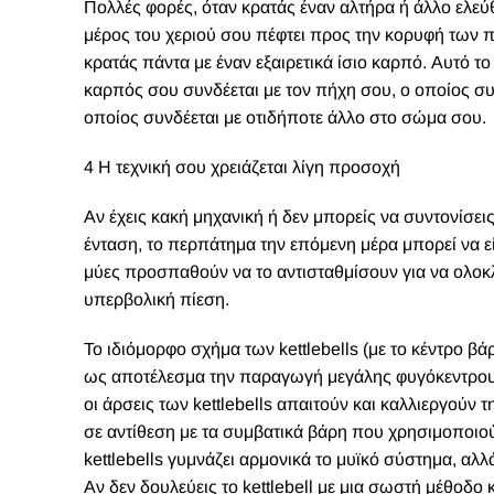
Πολλές φορές, όταν κρατάς έναν αλτήρα ή άλλο ελεύθ
μέρος του χεριού σου πέφτει προς την κορυφή των π
κρατάς πάντα με έναν εξαιρετικά ίσιο καρπό. Αυτό τ
καρπός σου συνδέεται με τον πήχη σου, ο οποίος συν
οποίος συνδέεται με οτιδήποτε άλλο στο σώμα σου.
4 Η τεχνική σου χρειάζεται λίγη προσοχή
Αν έχεις κακή μηχανική ή δεν μπορείς να συντονίσεις
ένταση, το περπάτημα την επόμενη μέρα μπορεί να ε
μύες προσπαθούν να το αντισταθμίσουν για να ολοκλ
υπερβολική πίεση.
Το ιδιόμορφο σχήμα των kettlebells (με το κέντρο β
ως αποτέλεσμα την παραγωγή μεγάλης φυγόκεντρου δ
οι άρσεις των kettlebells απαιτούν και καλλιεργού
σε αντίθεση με τα συμβατικά βάρη που χρησιμοποιο
kettlebells γυμνάζει αρμονικά το μυϊκό σύστημα, αλ
Αν δεν δουλεύεις το kettlebell με μια σωστή μέθοδο 