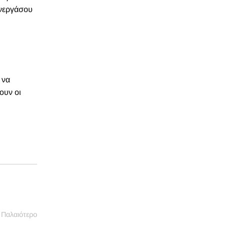
υνεργάσου
 να
ουν οι
Παλαιότερο