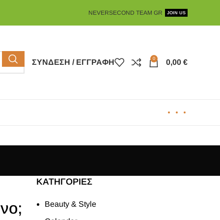
NEVERSECOND TEAM GR
JOIN US
0
ΣΎΝΔΕΣΗ / ΕΓΓΡΑΦΉ
0,00
€
KΑΤΗΓΟΡΊΕΣ
όνο;
Beauty & Style