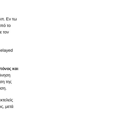
λπ. Εν τω
από το
ε τον
Delayed
πόνος και
πόνηση
ηση της
άση.
κτελείς
ς, μετά