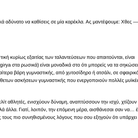
κά αδύνατο να καθίσεις σε μία καρέκλα. Ας μαντέψουμε: Χθες —
στική κυρίως εξαιτίας των ταλαντεύσεων που απαιτούνται, είναι
 girya στα ρωσικά) είναι μοναδικά στο ότι μπορείς να τα σηκώσε
αίτερα βάρη γυμναστικής, από χυτοσίδηρο ή ατσάλι, σε σφαιρικ
ύνθετων ασκήσεων γυμναστικής που ενεργοποιούν πολλές μυϊκέ
λίτ αθλητές, ενισχύουν δύναμη, αναπτύσσουν την ισχύ, χτίζουν
ά άλλα. Γιατί, λοιπόν, την επόμενη μέρα, αισθάνεσαι σαν να… έ
ς τους πιο συνηθισμένους λόγους που σου εξηγούν ότι υπάρχει