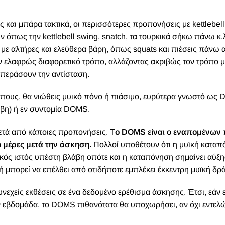
ς και μπάρα τακτικά, οι περισσότερες προπονήσεις με kettlebell
όπως την kettlebell swing, snatch, τα τουρκικά σήκω πάνω κ.
 με αλτήρες και ελεύθερα βάρη, όπως squats και πιέσεις πάνω 
αν ελαφρώς διαφορετικό τρόπο, αλλάζοντας ακριβώς τον τρόπο μ
επεράσουν την αντίσταση.
πους, θα νιώθεις μυικό πόνο ή πιάσιμο, ευρύτερα γνωστό ως 
άβη) ή εν συντομία DOMS.
ετά από κάποιες προπονήσεις. Τ
ο DOMS είναι ο εναπομένων 
 μέρες μετά την άσκηση.
Πολλοί υποθέτουν ότι η μυϊκή κατα
υϊκός ιστός υπέστη βλάβη οπότε και η καταπόνηση σημαίνει αύξ
ή μπορεί να επέλθει από οτιδήποτε εμπλέκει έκκεντρη μυϊκή δρ
εχείς εκθέσεις σε ένα δεδομένο ερέθισμα άσκησης. Έτσι, εάν ε
την εβδομάδα, το DOMS πιθανότατα θα υποχωρήσει, αν όχι εντελώ