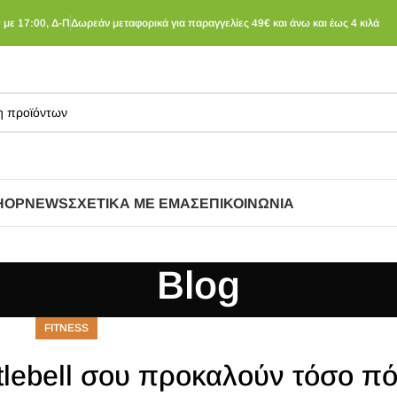
 με 17:00, Δ-Π
Δωρεάν μεταφορικά για παραγγελίες 49€ και άνω και έως 4 κιλά
HOP
NEWS
ΣΧΕΤΙΚΆ ΜΕ ΕΜΆΣ
ΕΠΙΚΟΙΝΩΝΊΑ
Blog
FITNESS
ettlebell σου προκαλούν τόσο π