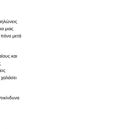
αμηλώνεις
ια μιας
 πόνο μετά
αίους και
ς
εις
 χαλάσει
επικίνδυνα