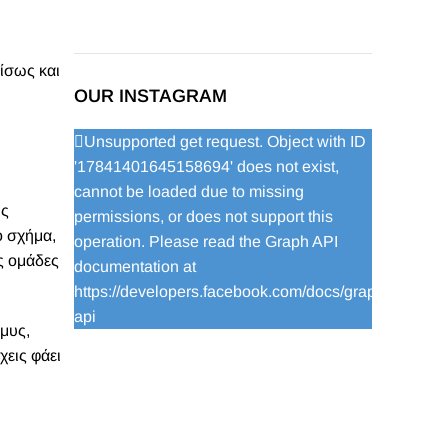
ίσως και
OUR INSTAGRAM
Unsupported get request. Object with ID
'17841401645158694' does not exist,
cannot be loaded due to missing
ις
permissions, or does not support this
ό σχήμα,
operation. Please read the Graph API
ς ομάδες
documentation at
https://developers.facebook.com/docs/graph-
api
 μυς,
χεις φάει