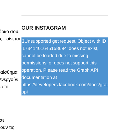
OUR INSTAGRAM
όρκο σου.
υς φαίνεται
Unsupported get request. Object with ID
'17841401645158694' does not exist,
cannot be loaded due to missing
permissions, or does not support this
operation. Please read the Graph API
ο αίσθημα
documentation at
 ενεργούν
https://developers.facebook.com/docs/graph-
ω το
api
 σε
ουν τις