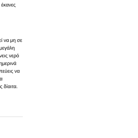
 έκανες
ί να μη σε
 μεγάλη
νεις νερό
θημερινά
πεύεις να
μα
ς δίαιτα.