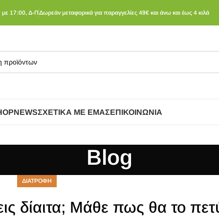
 με 17:00, Δ-Π
Δωρεάν μεταφορικά για παραγγελίες 49€ και άνω και έως 4 κιλά
HOP
NEWS
ΣΧΕΤΙΚΆ ΜΕ ΕΜΆΣ
ΕΠΙΚΟΙΝΩΝΊΑ
Blog
ΔΙΑΤΡΟΦΗ
εις δίαιτα; Μάθε πως θα το πετ