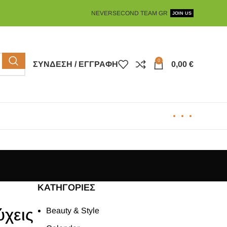
NEVERSECOND TEAM GR
JOIN US
0
ΣΎΝΔΕΣΗ / ΕΓΓΡΑΦΉ
0,00
€
KΑΤΗΓΟΡΊΕΣ
ύχεις
Beauty & Style