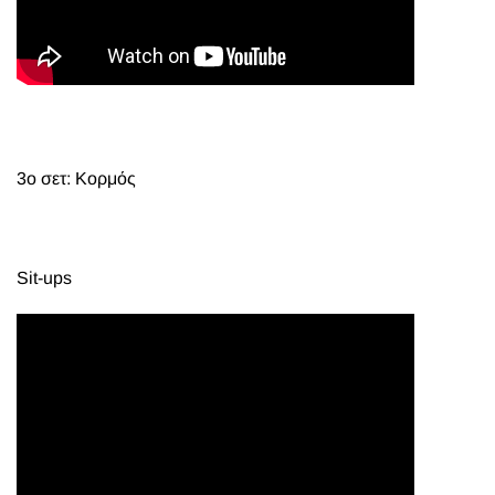
3ο σετ: Κορμός
Sit-ups