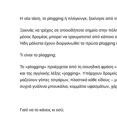
Η νέα τάση, το plogging ή πλόγκινγκ, ξεκίνησε από 
Ξ
εκινάς να τρέχεις σε οποιοδήποτε σημείο στην πόλη
μέσος δρομέας μπορεί να τραυματιστεί από κάποιο σκ
Ήδη μάλιστα έχουν διοργανωθεί τα πρώτα plogging r
Τι είναι το plogging;
Το «plogging» προέρχεται από τη σουηδική φράση 
και της αγγλικής λέξης «jogging». Υπάρχουν δρομεί
μαζεύουν γόπες τσιγάρων, πλαστικά κάθε είδους – μ
συχνά γυάλινα μπουκάλια, κομμάτια υφασμάτων, χάρτ
Γιατί να το κάνεις κι εσύ;