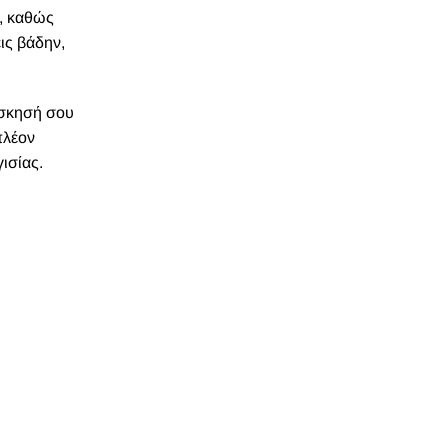
α, καθώς
ις βάδην,
άσκησή σου
πλέον
ισίας.