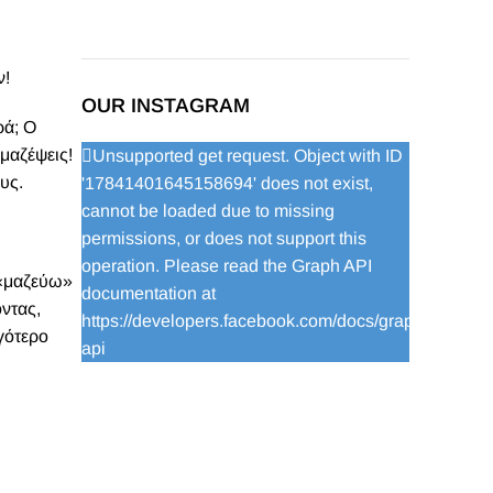
ν!
OUR INSTAGRAM
ρά; Ο
 μαζέψεις!
Unsupported get request. Object with ID
υς.
'17841401645158694' does not exist,
cannot be loaded due to missing
permissions, or does not support this
operation. Please read the Graph API
 «μαζεύω»
documentation at
ντας,
https://developers.facebook.com/docs/graph-
γότερο
api