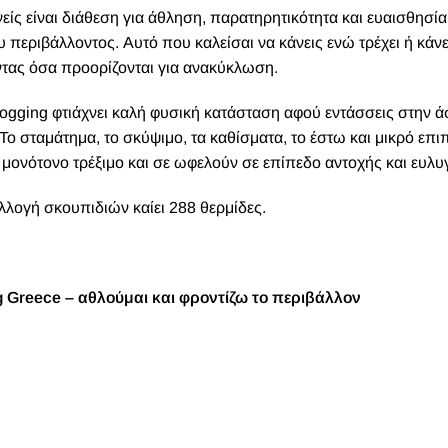
νείς είναι διάθεση για άθληση, παρατηρητικότητα και ευαισθησί
περιβάλλοντος. Αυτό που καλείσαι να κάνεις ενώ τρέχει ή κάνε
οντας όσα προορίζονται για ανακύκλωση.
logging φτιάχνει καλή φυσική κατάσταση αφού εντάσσεις στην 
 Το σταμάτημα, το σκύψιμο, τα καθίσματα, το έστω και μικρό επι
 μονότονο τρέξιμο και σε ωφελούν σε επίπεδο αντοχής και ευλυγ
λλογή σκουπιδιών καίει 288 θερμίδες.
g Greece – αθλούμαι και φροντίζω το περιβάλλον