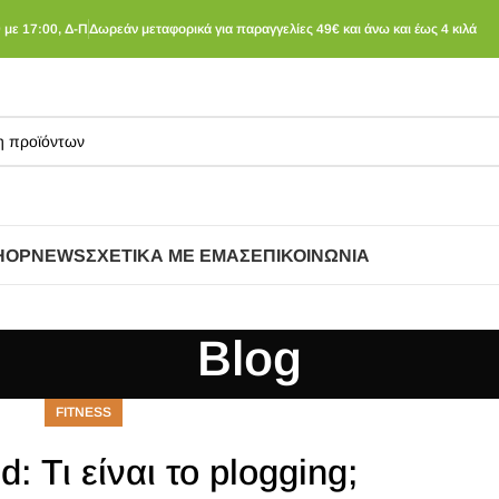
 με 17:00, Δ-Π
Δωρεάν μεταφορικά για παραγγελίες 49€ και άνω και έως 4 κιλά
HOP
NEWS
ΣΧΕΤΙΚΆ ΜΕ ΕΜΆΣ
ΕΠΙΚΟΙΝΩΝΊΑ
Blog
FITNESS
d: Τι είναι το plogging;