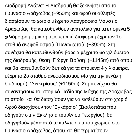
Διαδρομή Αγώνα: Η Διαδρομή θα ξεκινήσει από το
Γυμνάσιο Αράχωβας (+950m) και αφού οι αθλητές
διασχίσουν το χωριό μέχρι το Λαογραφικό Μουσείο
Αράχωβας, θα κατευθυνθούν ανατολικά για τα επόμενα 5
χιλιόμετρα με μικρή υψομετρική διαφορά μέχρι τον 1ο
σταθμό ανεφοδιασμού ᾽Παναγιωτού᾽ (+890m). Στη
συνέχεια θα κατευθυνθούν βόρεια μέχρι το 6ο χιλιόμετρο
της διαδρομής, θέση ᾽Γιώργη Βρύση᾽ (+1145m) από όπου
και θα κατευθυνθούν δυτικά για τα επόμενα 4 χιλιόμετρα,
μέχρι το 2ο σταθμό ανεφοδιασμού (4ο για την μεγάλη
διαδρομή), ᾽Λιγκερίσος᾽ (+1150m). Στη συνέχεια θα
συναντήσουν το Ιστορικό Πεδίο της Μάχης της Αράχωβας
το οποίο και θα διασχίσουν για να εισέλθουν στο χωριό.
Αφού διασχίσουν τον ᾽Εγκάρσιο᾽ (Σκαλοπάτια που
οδηγούν στην Εκκλησία του Αγίου Γεωργίου), θα
οδηγηθούν μέσα από τα καλντερίμια του χωριού στο
Γυμνάσιο Αράχωβας, όπου και θα τερματίσουν.