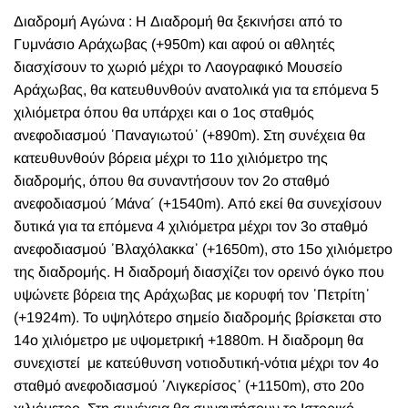
Διαδρομή Αγώνα : Η Διαδρομή θα ξεκινήσει από το
Γυμνάσιο Αράχωβας (+950m) και αφού οι αθλητές
διασχίσουν το χωριό μέχρι το Λαογραφικό Μουσείο
Αράχωβας, θα κατευθυνθούν ανατολικά για τα επόμενα 5
χιλιόμετρα όπου θα υπάρχει και ο 1ος σταθμός
ανεφοδιασμού ᾽Παναγιωτού᾽ (+890m). Στη συνέχεια θα
κατευθυνθούν βόρεια μέχρι το 11ο χιλιόμετρο της
διαδρομής, όπου θα συναντήσουν τον 2ο σταθμό
ανεφοδιασμού ´Μάνα´ (+1540m). Από εκεί θα συνεχίσουν
δυτικά για τα επόμενα 4 χιλιόμετρα μέχρι τον 3ο σταθμό
ανεφοδιασμού ᾽Βλαχόλακκα᾽ (+1650m), στο 15ο χιλιόμετρο
της διαδρομής. Η διαδρομή διασχίζει τον ορεινό όγκο που
υψώνετε βόρεια της Αράχωβας με κορυφή τον ᾽Πετρίτη᾽
(+1924m). Το υψηλότερο σημείο διαδρομής βρίσκεται στο
14ο χιλιόμετρο με υψομετρική +1880m. Η διαδρομη θα
συνεχιστεί με κατεύθυνση νοτιοδυτική-νότια μέχρι τον 4ο
σταθμό ανεφοδιασμού ᾽Λιγκερίσος᾽ (+1150m), στο 20ο