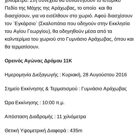
χιλιόμετρο. Στη συνέχεια θα συναντήσουν το Ιστορικό
Πεδίο της Μάχης της Αράχωβας, το οποίο και θα
διασχίσουν, για να εισέλθουν στο χωριό. Αφού διασχίσουν
τον ᾽Εγκάρσιο᾽ (Σκαλοπάτια που οδηγούν στην Εκκλησία
του Αγίου Γεωργίου), θα οδηγηθούν μέσα από τα
καλντερίμια του χωριού στο Γυμνάσιο Αράχωβας, όπου και
θα τερματίσουν.
Ορεινός Αγώνας Δρόμου 11Κ
Ημερομηνία Διεξαγωγής : Κυριακή, 28 Αυγούστου 2016
Σημείο Εκκίνησης & Τερματισμού : Γυμνάσιο Αράχωβας
Ώρα Εκκίνησης : 10:00 π.μ.
Απόσταση Διαδρομής : 11 χιλιόμετρα
Θετική Υψομετρική Διαφορά : 435m