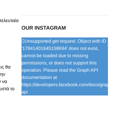
τελευταία
OUR INSTAGRAM
Unsupported get request. Object with ID
'17841401645158694' does not exist,
cannot be loaded due to missing
permissions, or does not support this
εις θα
operation. Please read the Graph API
την
documentation at
ν να
https://developers.facebook.com/docs/graph-
ωστά το
api