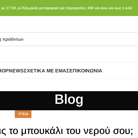
 με 17:00, Δ-Π
Δωρεάν μεταφορικά για παραγγελίες 49€ και άνω και έως 4 κιλά
HOP
NEWS
ΣΧΕΤΙΚΆ ΜΕ ΕΜΆΣ
ΕΠΙΚΟΙΝΩΝΊΑ
Blog
ΥΓΕΙΑ
ς το μπουκάλι του νερού σου;