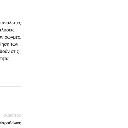
αταναλωτές
πλύσεις
ύν ρωγμές.
οίηση των
θούν στις
ότητα
Παλαιότερο
 Μαραθώνιο;