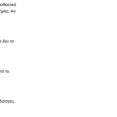
ανθεκτικό
γίες. Αν
ι δεν το
πό το
διότητες.