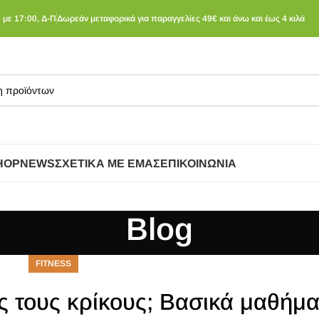
 με 17:00, Δ-Π
Δωρεάν μεταφορικά για παραγγελίες 49€ και άνω και έως 4 κιλά
HOP
NEWS
ΣΧΕΤΙΚΆ ΜΕ ΕΜΆΣ
ΕΠΙΚΟΙΝΩΝΊΑ
Blog
FITNESS
ς τους κρίκους; Βασικά μαθήμα