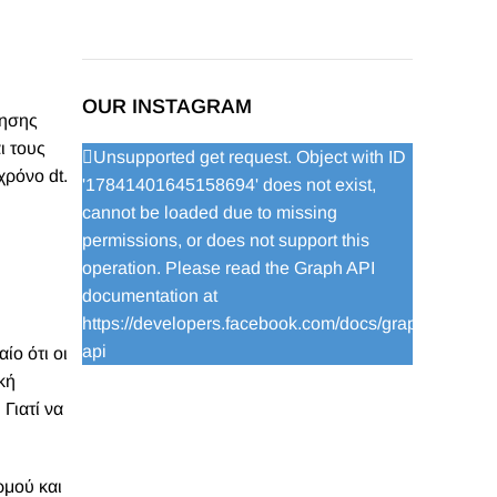
OUR INSTAGRAM
νησης
ι τους
Unsupported get request. Object with ID
χρόνο dt.
'17841401645158694' does not exist,
cannot be loaded due to missing
permissions, or does not support this
operation. Please read the Graph API
documentation at
https://developers.facebook.com/docs/graph-
api
ίο ότι οι
κή
Γιατί να
ρμού και