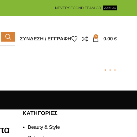
NEVERSECOND TEAM GR
JOIN US
0
ΣΎΝΔΕΣΗ / ΕΓΓΡΑΦΉ
0,00
€
KΑΤΗΓΟΡΊΕΣ
τα
Beauty & Style