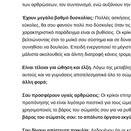
των αρθρώσεων, τον συντονισμό, ενώ αυξάνουν την 
Έχουν μεγάλο βαθμό δυσκολίας:
Πολλές ασκήσεις 
εύκολες, θα σου φανούν πολύ πιο δύσκολες όταν τις 
χαρακτηριστικό παράδειγμα είναι οι βυθίσεις. Οι κρί
βελτιώνοντας έτσι το μυϊκό σου σύστημα και σε δύνα
συνηθίσει να δουλεύει. Επειδή ενεργοποιεί το μέγισ
μάλιστα ακολουθείς και άλιπη διατροφή κάνεις τρο
Είναι τέλειοι για ώθηση και έλξη.
Λόγω της μεταβλητ
αυτούς και να γυμνάσεις αποτελεσματικά όλο το σώμ
άλλη φορά;
Σου προσφέρουν υγιείς αρθρώσεις:
Οι κρίκοι επιτ
προπόνησης να είναι λιγότερο πιεστικό για τους ώμ
χρησιμοποιείς το βάρος του σώματός σου για να ρυθ
βάρος του σώματός σου: το απόλυτο όργανο εκγύ
Σου δίνουν απίστευτη
ποικιλία:
Δεδομένου ότι οι κρ