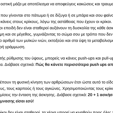
οστική μάζα με αποτέλεσμα να αποφεύγεις κακώσεις και τραυμ
που γίνονται στο πάτωμα ή σε δίζυγα ή σε μπάρα και σου φαίν
κάνεις στους κρίκους, λόγω της αστάθειας που έχουν οι κρίκοι
κοι επειδή δεν είναι σταθεροί αυξάνουν τη δυσκολία της κάθε ά
μη και σε μέγεθος, γυμνάζοντας το σώμα σου με τρόπο που δεν 
το αριθμό των μυϊκών ινών, εκτοξεύει και στα ύψη το
μεταβολισμ
μερή γράμμωση.
ής ρύθμισης του ύψους, μπορείς να κάνεις push-ups και pull-u
α. Διάβασε σχετικά:
Πώς θα κάνετε περισσότερα push ups απ
ρέπουν τη φυσική κίνηση των αρθρώσεων έτσι ώστε αυτό το είδ
ους, τους καρπούς ή τους αγκώνες.
Χρησιμοποιώντας τους κρίκ
μίσεις την ένταση της άσκησης. Διάβασε σχετικά:
20 + 1 ασκήσε
μνασης είσαι εσύ!
ίκοι δεν είναι σταθεροί, τα χέρια μπορεί να κινηθούν προς όλες 