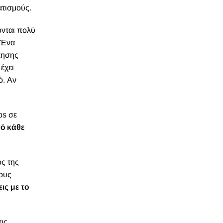
ατισμούς.
ονται πολύ
. Ένα
σκησης
έχει
ό
. Αν
ps σε
ό κάθε
ος της
ους
ις με το
τις