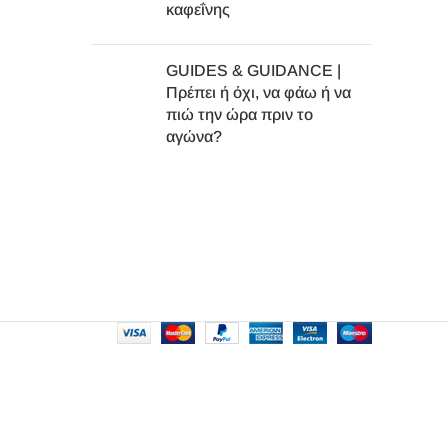
καφεΐνης
GUIDES & GUIDANCE |
Πρέπει ή όχι, να φάω ή να
πιώ την ώρα πριν το
αγώνα?