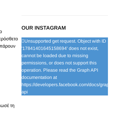
OUR INSTAGRAM
ο
 πρόσθετο
Unsupported get request. Object with ID
α πάρουν
'17841401645158694' does not exist,
cannot be loaded due to missing
permissions, or does not support this
operation. Please read the Graph API
documentation at
https://developers.facebook.com/docs/graph-
api
έωσέ τη