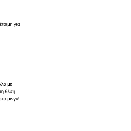
έτοιμη για
λλά με
τη θέση
το ρινγκ!