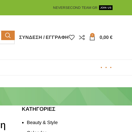
NEVERSECOND TEAM GR
JOIN US
0
ΣΎΝΔΕΣΗ / ΕΓΓΡΑΦΉ
0,00
€
KΑΤΗΓΟΡΊΕΣ
νη
Beauty & Style