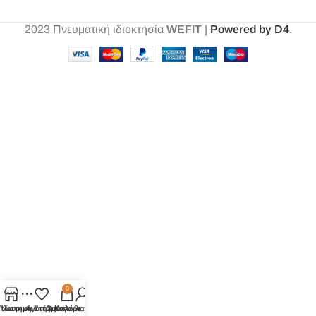
2023
Πνευματική ιδιοκτησία
WEFIT
|
Powered by D4
.
0
τάστημα
Πλευρική Στήλη
Αγαπημένα
Ο λογαριασμός μου
Καλάθι