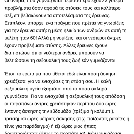
Οι άνδρες που γυμνάζονται περισσότερο έχουν λιγότερα
προβλήματα όσον αφορά τις στύσεις τους και καλύτερο
σεξ, επιβεβαιώνουν τα αποτελέσματα της έρευνας.
Επιπλέον, υπάρχει ένα πράγμα που πρέπει να γνωρίζεις
για την έρευνα αυτή: η μέση ηλικία των ανδρών σε αυτή τη
μελέτη ήταν 60! Αλλά μη νομίζεις, και οι νεότεροι άντρες
έχουν προβλήματα στύσης. Άλλες έρευνες έχουν
διαπιστώσει ότι οι νεότεροι άνδρες μπορούν να
βελτιώσουν τη σεξουαλική τους ζωή εάν γυμνάζονται.
Έτσι, το ερώτημα που τίθεται εδώ είναι πόση άσκηση
χρειάζεσαι για να ενισχύσεις τη στύση σου. Η καλή
σεξουαλική υγεία εξαρτάται από το πόσο σκληρά
γυμνάζεσαι. Για να ενισχυθεί η σεξουαλική τους απόδοση
οι παραπάνω άντρες χρειάστηκαν περίπου δύο ώρες
έντονης άσκησης την εβδομάδα (τρέξιμο ή κολύμπι),
τρεισήμισι ώρες μέτριας άσκησης (π.χ. παίζοντας ρακέτες ή
τένις για παράδειγμα) ή έξι ώρες μιας ήπιας
δραστηριότητας (όπως το περπάτημα). Εάν γυμνάζεσαι