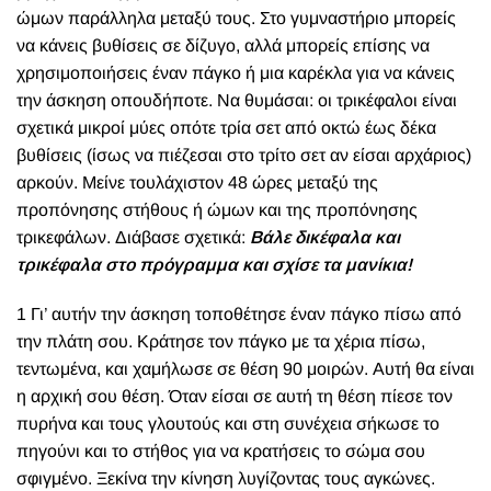
ώμων παράλληλα μεταξύ τους. Στο γυμναστήριο μπορείς
να κάνεις βυθίσεις σε δίζυγο, αλλά μπορείς επίσης να
χρησιμοποιήσεις έναν πάγκο ή μια καρέκλα για να κάνεις
την άσκηση οπουδήποτε. Να θυμάσαι: οι τρικέφαλοι είναι
σχετικά μικροί μύες οπότε τρία σετ από οκτώ έως δέκα
βυθίσεις (ίσως να πιέζεσαι στο τρίτο σετ αν είσαι αρχάριος)
αρκούν. Μείνε τουλάχιστον 48 ώρες μεταξύ της
προπόνησης στήθους ή ώμων και της προπόνησης
τρικεφάλων. Διάβασε σχετικά:
Βάλε δικέφαλα και
τρικέφαλα στο πρόγραμμα και σχίσε τα μανίκια!
1 Γι’ αυτήν την άσκηση τοποθέτησε έναν πάγκο πίσω από
την πλάτη σου. Κράτησε τον πάγκο με τα χέρια πίσω,
τεντωμένα, και χαμήλωσε σε θέση 90 μοιρών. Αυτή θα είναι
η αρχική σου θέση. Όταν είσαι σε αυτή τη θέση πίεσε τον
πυρήνα και τους γλουτούς και στη συνέχεια σήκωσε το
πηγούνι και το στήθος για να κρατήσεις το σώμα σου
σφιγμένο. Ξεκίνα την κίνηση λυγίζοντας τους αγκώνες.