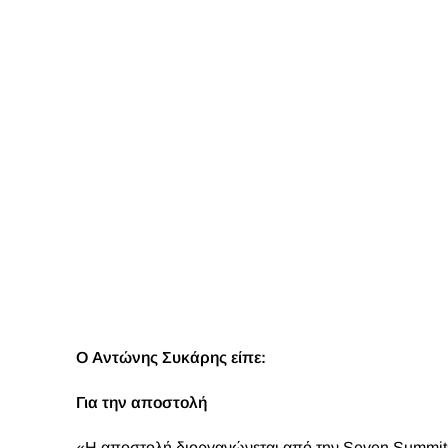
Θα υπάρχουν τρεις αποστολές αυτό το χρονικό διάστ
ξένους ορειβάτες και άλλους τόσους Sherpa. Θα χωρ
σκαρφαλώσουμε στο βουνό παρέα και με απόλυτη συ
μικρές ομάδες, πρόκειται για δύο Πακιστανούς, πατέ
επιχειρήσουν ανάβαση περίπου 40 άτομα στο Κ2, το 
Για το αν υπάρχουν γυναίκες στην αποστολή
«Υπάρχει στην αποστολή μία γυναίκα από τον Πολωνί
πάνω από τα 8.000 μέτρα, πιστοποιημένη οδηγός β
Για τις πιθανότητες της επιτυχίας της αποστολής
«Δεν υπάρχουν πολλές πετυχημένες χειμερινές αποσ
τις 13 κορυφές μόνον 30 ορειβάτες στον κόσμο, χειμ
υπάρχει μια πρώτη φορά αλλά η ισχυρή θέληση και η 
Όσο και αν φαίνονται λίγες οι πιθανότητες, μέσα στη