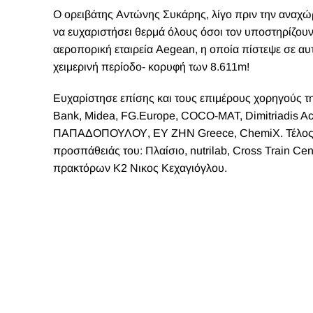
Ο ορειβάτης Αντώνης Συκάρης, λίγο πριν την αναχώρ
να ευχαριστήσει θερμά όλους όσοι τον υποστηρίζουν
αεροπορική εταιρεία Aegean, η οποία πίστεψε σε αυ
χειμερινή περίοδο- κορυφή των 8.611m!
Ευχαρίστησε επίσης και τους επιμέρους χορηγούς τη
Bank, Midea, FG.Europe, COCO-MAT, Dimitriadis Ac
ΠΑΠΑΔΟΠΟΥΛΟΥ, ΕΥ ΖΗΝ Greece, ChemiX. Τέλος, τα
προσπάθειάς του: Πλαίσιο, nutrilab, Cross Train C
πρακτόρων Κ2 Νικος Κεχαγιόγλου.
O Αντώνης Συκάρης είπε:
Για την αποστολή
«Η αποστολή διοργανώνεται από την Seven Summits 
κάνει 38 απόπειρες ή κορυφές πάνω από τα 8.000 μέ