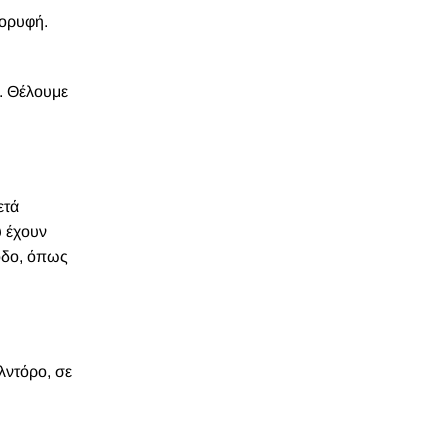
ο camp 1.
ρα σε
τιβάδων
«λαιμό του
ό κομμάτια
κοψαν την
 για έξι
τα 30-40