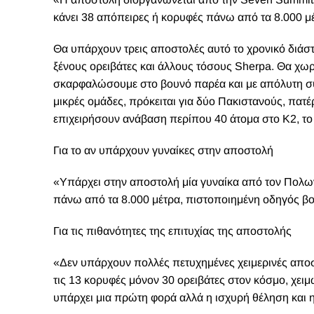
Αυτήν θα επιδιώξουμε με κάθε τρόπο.
Ασφαλώς με σύνεση θα προσπαθήσουμε, με πολλή π
να ξεπεράσουμε τον εαυτό μας για άλλη μία φορά. Π
Για την ετοιμότητά του
«Έχω προετοιμαστεί πάρα πολύ σκληρά, όχι μόνον το
έτοιμος, αρκετά έμπειρος, Όλες μου οι τελευταίες έ
δώσει ακόμη περισσότερη εμπειρία. Θεωρώ τόσο εγώ
θα λέγαμε σε κάποιο άλλο σπορ, «υψηλής φόρμας». 
Για τις διαδρομές και τις δυσκολίες στο βουνό
«Όταν φτάσουμε στο Άσκολι τις πρώτες 7 – 8 μέρες
μία διαδρομή 73 χιλιομέτρων.
Το Κ2 είναι σε συνεχείς κλίσεις, έχει βράχινα περάσ