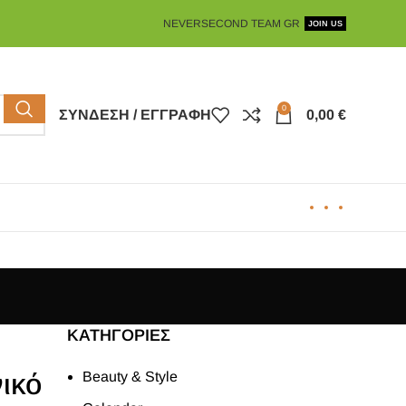
NEVERSECOND TEAM GR
JOIN US
0
ΣΎΝΔΕΣΗ / ΕΓΓΡΑΦΉ
0,00
€
KΑΤΗΓΟΡΊΕΣ
ικό
Beauty & Style