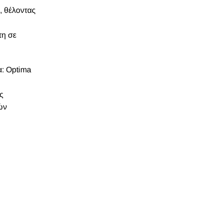
, θέλοντας
τη σε
α: Optima
ς
ών
(έχουν