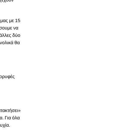
. Θέλουμε
ετά
υ έχουν
οδο, όπως
λντόρο, σε