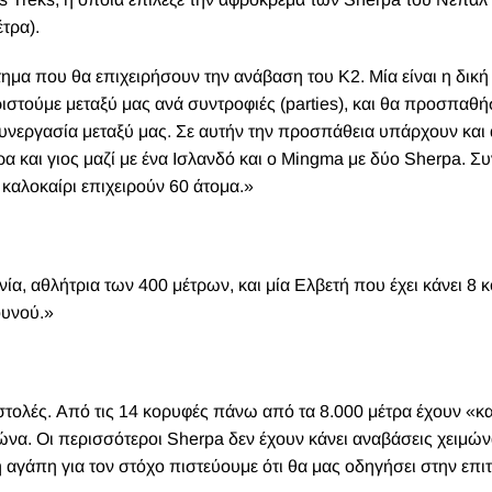
ροσοχή και κυρίως με σεβασμό στις δυσκολίες που υπάρχουν
ροσωπικά είμαι πολύ αποφασισμένος για κάτι τέτοιο.»
υς τελευταίους μήνες αλλά και τα τελευταία χρόνια, νιώθω αρκ
ξι αναβάσεις πάνω από 8.000 μέτρα τα προηγούμενα 4 χρόνια μο
 όσο και οι σχοινοσυντρόφοι μου ότι βρισκόμαστε σε μία περί
Μένει βέβαια να το αποδείξουμε.»
 θα διανυκτερεύουμε και θα κινούμεθα πεζή στον παγετώνα Μπα
ματα κάθετα και δύσκολα.