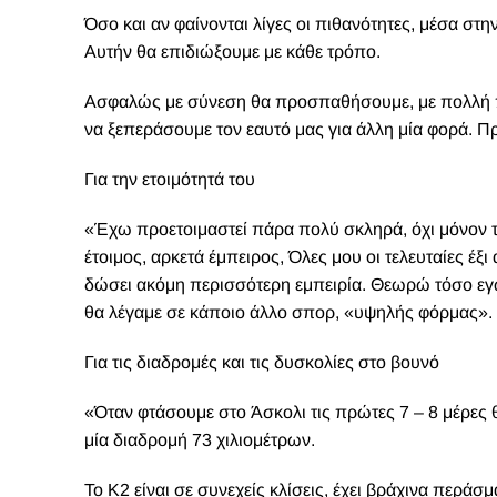
Από το basecamp αφού κινηθείς σε έναν ομαλό παγετώ
Από το camp 1 (6.100m.) για να φτάσεις στο camp 2 
House's Chimney.
Για να φτάσεις στο camp 3 περνάς στο πιο δύσκολο κ
βράχο και πάγο, με κλίση έως και 60 μοίρες που πρέ
Από κει η διαδρομή μέχρι το camp 4 (7.700 μ.) είνα
και του φρέσκου χιονιού που θα συσσωρευτεί.
Εν συνεχεία πρέπει να σκαρφαλώσεις έναν όρθιο τοίχ
μπουκαλιού», να κάνεις μία τραβέρσα σε 55 μοίρες 
πάγου. Έπειτα έχεις μία πορεία 40 μοιρών για να φτ
ομάδα στα δύο και 11 άτομα έχασαν τη ζωή τους).
Η τελική προσπάθεια μέχρι την κορυφή θέλει έξι μέρε
μέρες είναι αρκετά δύσκολο. Καλός καιρός σημαίνει 
χλμ,.