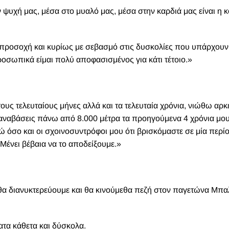
να, μετά αρχίζει η κόψη σε 40 -45 μοίρες μέχρι να φτάσεις στ
(6.700μ.) έχει δύσκολα αναρριχητικά περάσματα, το λεγόμενο
ομμάτι, το λεγόμενο black pyramid, με αρκετές εκατοντάδες μέτ
πει να ξεπεράσεις.
ι πιο ομαλή διαδρομή αλλά έχει επικινδυνότητα λόγω των χιονοσ
ο που φτάνει και τις 70 μοίρες για να οδηγηθείς στο λεγόμενο 
αρκετά μακριά και ανηφορική κλίση, που από πάνω βάλλεται απ
άσεις στην κορυφή. (Το 2008 σε αυτό το σημείο έπεσαν πάγοι, έ
ς. Για να έχουμε το παράθυρο καιρού, δηλαδή ιδανικές συνθήκες
θερμοκρασία 45-50 υπό το μηδέν, με τον αέρα να μην ξεπερνάει 