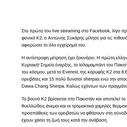
Στο πρώτο του live streaming στο Facebook, λίγο π
φονικό Κ2, o Αντώνης Συκάρης μίλησε για τις πιθανότ
αφιερώσει το όλο εγχείρημά του.
Η
αντίστροφη μέτρηση έχει ξεκινήσει. Η πρώτη ελλην
Κυριακή! Σημείο έναρξης, το Ισλαμαμπάντ του Πακι
του κόσμου, μετά το Everest, της κορυφής Κ2 στα 8.
ορειβάτες και 15 πολύ δυνατοί sherpas ενώ την απ
Dawa Chang Sherpa. Καλώς εχόντων των πραγμάτων,
Το βουνό Κ2 βρίσκεται στο Πακιστάν και αποτελεί το
θυελλώδεις άνεμοι και οι τρομακτικά χαμηλές θερμο
προσπάθειες των ορειβατών να φθάσουν στη σύνοδο 
έχουν χάσει τη ζωή τους κατά την ανάβαση.